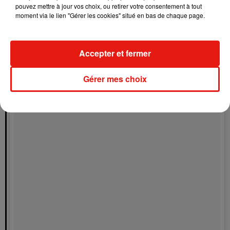
pouvez mettre à jour vos choix, ou retirer votre consentement à tout
FRENCH CLASS �xÂ @selenagomez @iamcardib @ozuna
moment via le lien "Gérer les cookies" situé en bas de chaque page.
Une publication partagée par
djsnake
(@djsnake) le
28 Août 2018 à 10 :11 PDT
Accepter et fermer
Gérer mes choix