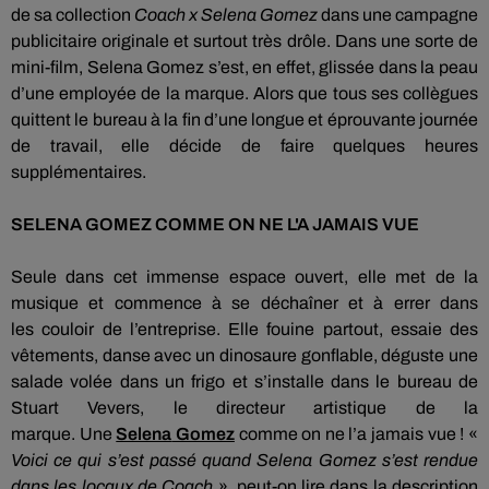
de sa collection
Coach x
Selena
Gomez
dans une campagne
publicitaire originale et surtout très drôle.
Dans une sorte de
mini-film,
Selena
Gomez s’est, en effet, glissée dans la peau
d’une employée de la marque.
Alors que tous ses collègues
quittent le bureau à la fin d’une longue et éprouvante journée
de travail,
elle
décide de faire quelques heures
supplémentaires.
SELENA
GOMEZ
COMME ON NE L'A JAMAIS VUE
Seule dans
cet immense espace ouvert, elle met de la
musique et commence à se déchaîner et à errer dans
les
couloir
de l’entreprise.
Elle fouine partout, essaie des
vêtements, danse avec un dinosaure gonflable, déguste une
salade volée dans un frigo et s’installe dans le bureau de
Stuart
Vevers
, le directeur artistique de la
marque.
Une
Selena
Gomez
comme on ne l’a jamais vue !
«
Voici ce qui s’est passé quand
Selena
Gomez s’est rendue
dans les locaux de Coach
», peut-on lire dans la description