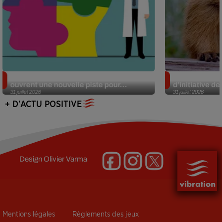
Alzheimer : des chercheurs japonais
Des marmottes
ouvrent une nouvelle piste pour...
d’initiative d
31 juillet 2026
31 juillet 2026
+ D'ACTU POSITIVE
Design
Olivier Varma
Mentions légales
Règlements des jeux