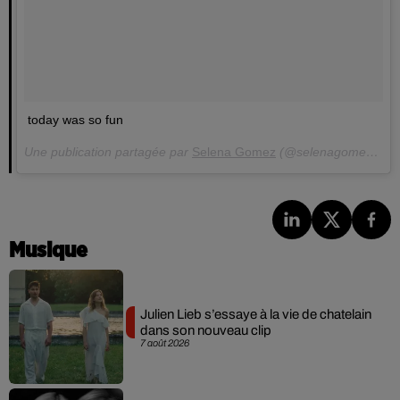
today was so fun
Une publication partagée par
Selena Gomez
(@selenagomez) le
2
Musique
Julien Lieb s’essaye à la vie de chatelain
dans son nouveau clip
7 août 2026