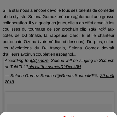
Si la star nous a encore dévoilé tous ses talents de comédie
et de styliste,
Selena
Gomez prépare également une grosse
collaboration.
Il y a quelques jours, elle a en effet dévoilé les
coulisses du tournage de son prochain clip
Taki Taki
aux
côtés de DJ
Snake
, la rappeuse
Cardi
B et le chanteur
portoricain
Ozuna (voir médias ci-dessous)
.
De plus, s
elon
les révélations du DJ
français,
Selena
Gomez devrait
d’ailleurs avoir un couplet en espagnol...
According to
@djsnake
, Selena will be singing in Spanish
on Taki Taki!
pic.twitter.com/wRIrDvok3H
— Selena Gomez Source (@GomezSourceMP4)
29 août
2018