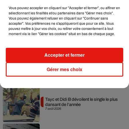
Musique
Vous pouvez accepter en cliquant sur "Accepter et fermer", ou affiner en
sélectionnant les finalités et/ou partenaires dans "Gérer mes choix".
Vous pouvez également refuser en cliquant sur "Continuer sans
Julien Lieb s’essaye à la vie de chatelain
accepter". Vos préférences ne s'appliqueront que pour ce site. Vous
dans son nouveau clip
pouvez mettre à jour vos choix, ou retirer votre consentement à tout
7 août 2026
moment via le lien "Gérer les cookies" situé en bas de chaque page.
Accepter et fermer
Madonna sort enfin le remix de « Love
Sensation » avec Kylie Minogue
Gérer mes choix
7 août 2026
Tayc et Didi B dévoilent le single le plus
dansant de l’année
7 août 2026