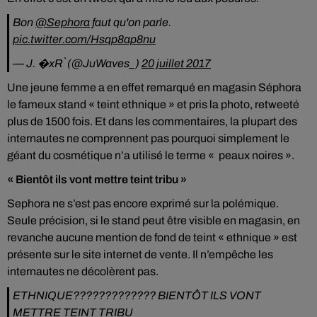
Bon
@Sephora
faut qu'on parle.
pic.twitter.com/Hsqp8ap8nu
— J. �xR` (@JuWaves_)
20 juillet 2017
Une jeune femme a en effet remarqué en magasin Séphora
le fameux stand « teint ethnique » et pris la photo, retweeté
plus de 1500 fois. Et dans les commentaires, la plupart des
internautes ne comprennent pas pourquoi simplement le
géant du cosmétique n’a utilisé le terme « peaux noires ».
« Bientôt ils vont mettre teint tribu »
Sephora ne s’est pas encore exprimé sur la polémique.
Seule précision, si le stand peut être visible en magasin, en
revanche aucune mention de fond de teint « ethnique » est
présente sur le site internet de vente. Il n’empêche les
internautes ne décolèrent pas.
ETHNIQUE????????????? BIENTÔT ILS VONT
METTRE TEINT TRIBU