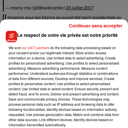
— marcy me (@Bbwikicarter)
20 juillet 2017
Imagine pour les blancs sa aurait été teint occidentale ou
teint "marie antoinette" .. Franchement...
Continuer sans accepter
— Koudjidja (@ThWeirdLegs)
Le respect de votre vie privée est notre priorité
20 juillet 2017
Ce n’est pas la première fois que Sephora est taxé de
We and
our (447) partners
do the following data processing based on
racisme. L’an dernier déjà le hashtag #SephoraSoWhite
your consent and/or our legitimate interest: Store and/or access
avait agité Twitter. La chaîne de cosmétique avait en effet
information on a device; Use limited data to select advertising; Create
profiles for personalised advertising; Use profiles to select personalised
commercialisé en France un fond de teint en seulement huit
advertising; Measure advertising performance; Measure content
teintes, toutes pour peaux blanches, alors qu’initialement, il
performance; Understand audiences through statistics or combinations
en comptait 24.
of data from different sources; Develop and improve services; Create
profiles to personalise content; Use profiles to select personalised
Sinon on peut aussi faire comme Alicia Keys, la chanteuse
content; Use limited data to select content; Ensure security, prevent and
detect fraud, and fix errors; Deliver and present advertising and content;
adepte du « no make-up » qui vient récemment d’adopter
Save and communicate privacy choices. These technologies may
une coupe de cheveux très colorée.
process personal data such as IP address and browsing data to offer
following functionalities: Identify devices based on information actively
requested; Use precise geolocation data; Match and combine data from
other data sources; Link different devices; Identify devices based on
information transmitted automatically.