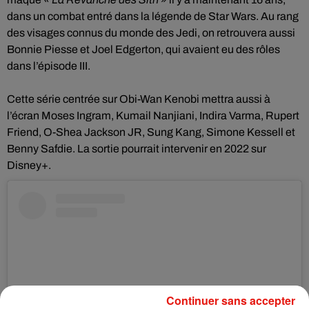
dans un combat entré dans la légende de Star Wars. Au rang
des visages connus du monde des Jedi, on retrouvera aussi
Bonnie Piesse et Joel Edgerton, qui avaient eu des rôles
dans l’épisode III.
Cette série centrée sur Obi-Wan Kenobi mettra aussi à
l’écran Moses Ingram, Kumail Nanjiani, Indira Varma, Rupert
Friend, O-Shea Jackson JR, Sung Kang, Simone Kessell et
Benny Safdie. La sortie pourrait intervenir en 2022 sur
Disney+.
Continuer sans accepter