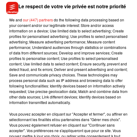
Le respect de votre vie privée est notre priorité
We and
our (447) partners
do the following data processing based on
your consent and/or our legitimate interest: Store and/or access
Voir cette publication sur Instagram
information on a device; Use limited data to select advertising; Create
profiles for personalised advertising; Use profiles to select personalised
Une publication partagée par Disney+ FR (@disneyplusfr)
advertising; Measure advertising performance; Measure content
performance; Understand audiences through statistics or combinations
of data from different sources; Develop and improve services; Create
profiles to personalise content; Use profiles to select personalised
content; Use limited data to select content; Ensure security, prevent and
detect fraud, and fix errors; Deliver and present advertising and content;
Save and communicate privacy choices. These technologies may
Musique
process personal data such as IP address and browsing data to offer
following functionalities: Identify devices based on information actively
requested; Use precise geolocation data; Match and combine data from
other data sources; Link different devices; Identify devices based on
Madonna sort enfin le remix de « Love
information transmitted automatically.
Sensation » avec Kylie Minogue
7 août 2026
Vous pouvez accepter en cliquant sur "Accepter et fermer", ou affiner en
sélectionnant les finalités et/ou partenaires dans "Gérer mes choix".
Vous pouvez également refuser en cliquant sur "Continuer sans
accepter". Vos préférences ne s'appliqueront que pour ce site. Vous
pouvez mettre à jour vos choix, ou retirer votre consentement à tout