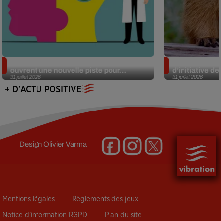
Alzheimer : des chercheurs japonais
Des marmottes
ouvrent une nouvelle piste pour...
d’initiative d
31 juillet 2026
31 juillet 2026
+ D'ACTU POSITIVE
Design
Olivier Varma
Mentions légales
Règlements des jeux
Notice d’information RGPD
Plan du site