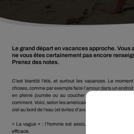
Le grand départ en vacances approche. Vous a
ne vous êtes certainement pas encore renseigné
Prenez des notes.
C’est bientôt l’été, et surtout les vacances.
Le moment i
choses, comme par exemple faire l’amour dans un endroit 
en pleine journée ou au coucher du soleil...
Ca vous d
comment.
Voici, selon les américains de
Women's Health
ciel au bord de l’eau
(et évitez d’avoir des grains de sable 
« La vague » :
l’homme est assis, cul nu, sur le sable.
L
efficace.