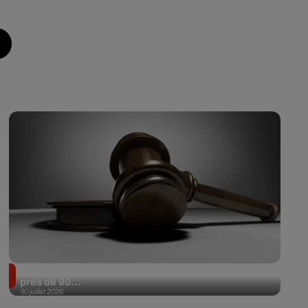
Il achète une veste 3 dollars en friperie et la revend
près de 90...
30 juillet 2026