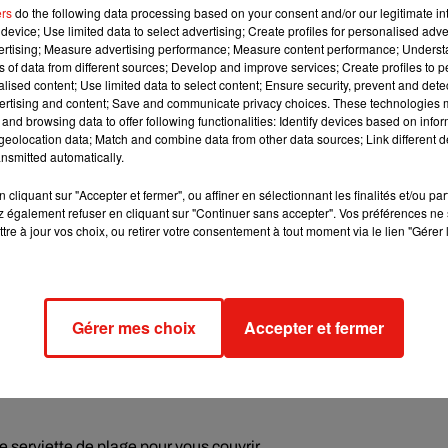
ers
do the following data processing based on your consent and/or our legitimate int
device; Use limited data to select advertising; Create profiles for personalised adver
t en prenant du plaisir :
l’homme est à nouveau assis sur le sab
vertising; Measure advertising performance; Measure content performance; Unders
aire prendre place entre ses cuisses.
ns of data from different sources; Develop and improve services; Create profiles to 
alised content; Use limited data to select content; Ensure security, prevent and detect
ertising and content; Save and communicate privacy choices. These technologies
 une planche de surf.
La femme s’allonge sur lui, avec les bras
and browsing data to offer following functionalities: Identify devices based on infor
eolocation data; Match and combine data from other data sources; Link different de
nsmitted automatically.
principe que la position de la « cuillère », sauf que vous admi
cliquant sur "Accepter et fermer", ou affiner en sélectionnant les finalités et/ou pa
 également refuser en cliquant sur "Continuer sans accepter". Vos préférences ne 
tre à jour vos choix, ou retirer votre consentement à tout moment via le lien "Gérer 
re », puisque les deux partenaires s’allongent sur le côté et se f
 l’homme pour faciliter la pénétration.
Gérer mes choix
Accepter et fermer
ottes bien sympathiques sur certaines plages.
De quoi inspirer 
La femme vient se placer juste devant lui et se penche vers l’av
 sur ses tibias.
Les mains de l’homme stimulent quant à elles
 serviette de plage pour vous couvrir.