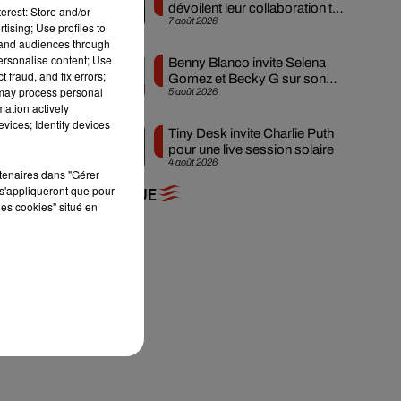
dévoilent leur collaboration tant
erest: Store and/or
7 août 2026
attendue
tising; Use profiles to
le,
tand audiences through
personalise content; Use
Benny Blanco invite Selena
 fraud, and fix errors;
Gomez et Becky G sur son
 may process personal
5 août 2026
nouveau single
 en
mation actively
vices; Identify devices
Tiny Desk invite Charlie Puth
pour une live session solaire
rer
4 août 2026
rtenaires dans "Gérer
s'appliqueront que pour
+ DE MUSIQUE
les cookies" situé en
ont
ces
ant
 le