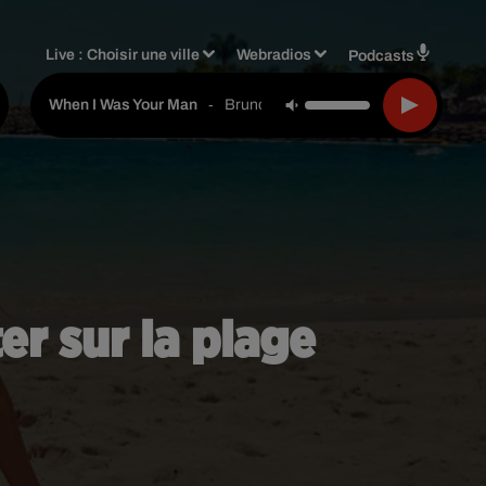
Live :
Choisir une ville
Webradios
Podcasts
-
Bruno Mars
When I Was Your Man
er sur la plage