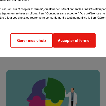
automne est la saison idéale pour faire l'amour, c'est que
la bai
cliquant sur "Accepter et fermer", ou affiner en sélectionnant les finalités et/ou pa
 également refuser en cliquant sur "Continuer sans accepter". Vos préférences ne 
un peu plus de chaleur
et
donc de passer sous la couette
tre à jour vos choix, ou retirer votre consentement à tout moment via le lien "Gérer 
 dans une université de
Hong
Kong,
on apprend d'ailleurs que c'
cebook
évoluent le plus souvent…
Vivement le 22 septem
Gérer mes choix
Accepter et fermer