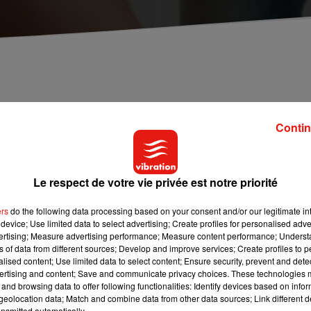
Contin
censé se réjouir de la fin des beaux jours,
du farniente
sur la pl
 rencontres et aux flirts, elle n'est pas forcément la saison idé
tomne et l'hiver arriver à grands pas ! Et pour cause, selon
Le respect de votre vie privée est notre priorité
son parfaite pour une vie sexuelle au top est l'automne
. Oui,
retour au boulot, les feuilles qui tombent, la pluie, tout ça...
ers
do the following data processing based on your consent and/or our legitimate int
device; Use limited data to select advertising; Create profiles for personalised adver
 est à son plus haut niveau
. En conséquence, les hommes s
vertising; Measure advertising performance; Measure content performance; Unders
e précise même que durant l'automne les hommes trouveraient 
ns of data from different sources; Develop and improve services; Create profiles to 
alised content; Use limited data to select content; Ensure security, prevent and detect
 le fait qu'elles n'arborent plus de bikinis, de mini-jupes ou enc
ertising and content; Save and communicate privacy choices. These technologies
 que les couches de vêtements que l'on superpose pendant 
and browsing data to offer following functionalities: Identify devices based on infor
fections, ce qui rendrait tout naturellement
les hommes moi
eolocation data; Match and combine data from other data sources; Link different de
nsmitted automatically.