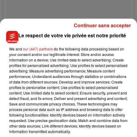
Continuer sans accepter
Le respect de votre vie privée est notre priorité
We and
our (447) partners
do the following data processing based on
your consent and/or our legitimate interest: Store and/or access
Campions!!!! Força Barça!
information on a device; Use limited data to select advertising; Create
profiles for personalised advertising; Use profiles to select personalised
Une publication partagée par Gerard Piqué (@3gerardpique) le
30 
advertising; Measure advertising performance; Measure content
performance; Understand audiences through statistics or combinations
of data from different sources; Develop and improve services; Create
profiles to personalise content; Use profiles to select personalised
content; Use limited data to select content; Ensure security, prevent and
detect fraud, and fix errors; Deliver and present advertising and content;
Save and communicate privacy choices. These technologies may
process personal data such as IP address and browsing data to offer
following functionalities: Identify devices based on information actively
requested; Use precise geolocation data; Match and combine data from
other data sources; Link different devices; Identify devices based on
information transmitted automatically.