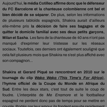
Aujourd’hui,
le média
Cotilleo
affirme donc que le défenseur
du FC Barcelone et la chanteuse colombienne ont bel et
bien décidé de se séparer
.
De plus, selon les informations
de plusieurs tabloïds espagnols, Shakira aurait d’ailleurs
elle-même pris
la décision de faire ses bagages et de
quitter le domicile familial avec ses deux petits garçons,
Milan et Sasha
.
Les fans de la chanteuse
de
40
ans
n’ont pas
manqué d’exprimer leur tristesse sur les réseaux
sociaux.
Toutefois, ces derniers ont également souligné que
cela fait plusieurs mois que Shakira ne s’est plus affiché avec
son compagnon…
Shakira et Gerard Piqué se rencontrent en 2010 sur le
tournage du clip
Waka Waka (This Time's For Africa)
,
l’hymne officiel de la Coupe du Monde en Afrique du
Sud
.
Entre les deux stars, c’est tout de suite le coup de
foudre.
L’interprète
de
Me Enamore
et
le footballeur
espagnol ne
perdent
donc pas de temps pour se mettre en
couple.
Portés par leur amour, ils fondent ensuite rapidement