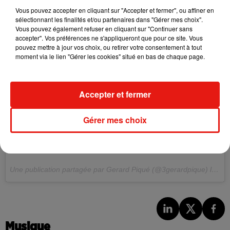
Vous pouvez accepter en cliquant sur "Accepter et fermer", ou affiner en
sélectionnant les finalités et/ou partenaires dans "Gérer mes choix".
Vous pouvez également refuser en cliquant sur "Continuer sans
accepter". Vos préférences ne s'appliqueront que pour ce site. Vous
pouvez mettre à jour vos choix, ou retirer votre consentement à tout
moment via le lien "Gérer les cookies" situé en bas de chaque page.
Accepter et fermer
Gérer mes choix
Els meus dos mites.
Une publication partagée par Gerard Piqué (@3gerardpique) le
18 
Musique