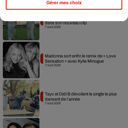
Gérer mes choix
Julien Lieb s’essaye à la vie de chatelain
dans son nouveau clip
7 août 2026
Madonna sort enfin le remix de « Love
Sensation » avec Kylie Minogue
7 août 2026
Tayc et Didi B dévoilent le single le plus
dansant de l’année
7 août 2026