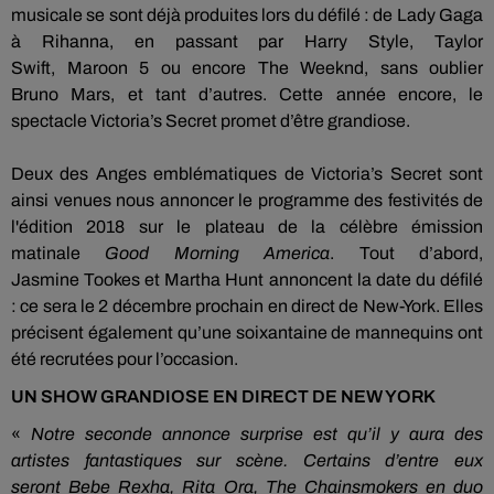
musicale se sont déjà produites lors du défilé :
de Lady Gaga
à
Rihanna
, en passant par Harry Style, Taylor
Swift,
Maroon
5 ou encore The
Weeknd
, sans oublier
Bruno
Mars
, et tant d’autres.
Cette
année encore
, le
spectacle
Victoria’s
Secret promet d’être grandiose.
Deux des Anges
emblématiques
de
Victoria’s
Secret sont
ainsi
venues
nous annoncer le programme des festivités de
l'édition 2018 sur le plateau de la célèbre émission
matinale
Good
Morning
America
.
Tout d’abord,
Jasmine
Tookes
et Martha Hunt annoncent la date du défilé
:
ce sera le 2 décembre prochain en direct de New-York.
Elles
précisent également qu’une soixantaine de mannequins ont
été recrutées pour l’occasion.
UN SHOW GRANDIOSE EN DIRECT DE NEW YORK
«
Notre seconde annonce
surprise
est qu’il y aura des
artistes fantastiques sur scène.
Certains d’entre eux
seront
Bebe
Rexha
, Rita Ora, The
Chainsmokers
en duo