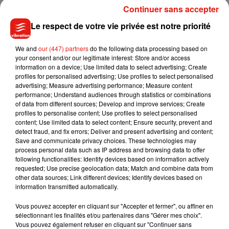
Continuer sans accepter
qui s’amusent et font ce qu’ils font le mieux :
de la musique
».
Le respect de votre vie privée est notre priorité
C’est grâce à de nombreux contacts en commun
We and
our (447) partners
do the following data processing based on
que
Sia
,
Labrinth
et
Diplo
sont devenus très
your consent and/or our legitimate interest: Store and/or access
information on a device; Use limited data to select advertising; Create
proches.
Ensemble, ils ont alors passé beaucoup de temps à
profiles for personalised advertising; Use profiles to select personalised
faire dans la musique
entre
New
advertising; Measure advertising performance; Measure content
York
City
et
Los
Angeles.
Selon les informations de nos
performance; Understand audiences through statistics or combinations
of data from different sources; Develop and improve services; Create
confrères britanniques, la première chanson du
profiles to personalise content; Use profiles to select personalised
groupe
LSD
devrait même sortir dans les prochaines
content; Use limited data to select content; Ensure security, prevent and
semaines…
D’ici là, on retrouve à
detect fraud, and fix errors; Deliver and present advertising and content;
Save and communicate privacy choices. These technologies may
nouveau
Sia
Kate
Isobelle
Furler
, de son nom complet, aux
process personal data such as IP address and browsing data to offer
côtés de David Guetta sur le méga tube
Flames
.
following functionalities: Identify devices based on information actively
requested; Use precise geolocation data; Match and combine data from
other data sources; Link different devices; Identify devices based on
information transmitted automatically.
Vous pouvez accepter en cliquant sur "Accepter et fermer", ou affiner en
sélectionnant les finalités et/ou partenaires dans "Gérer mes choix".
Vous pouvez également refuser en cliquant sur "Continuer sans