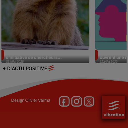
Des marmottes sur OnlyFans : la drôle
Alzheimer : d
d’initiative de chercheurs...
ouvrent une no
31 juillet 2026
31 juillet 2026
+ D'ACTU POSITIVE
Design
Olivier Varma