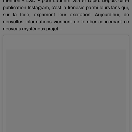
mention «
LSD
» pour
Labrinth
,
Sia
et
Diplo
.
Depuis cette
publication
Instagram
, c’est la frénésie parmi leurs fans qui,
sur la toile, expriment leur excitation.
Aujourd’hui, de
nouvelles informations viennent de tomber concernant ce
nouveau mystérieux projet…