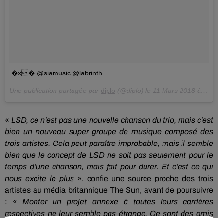
�x� @siamusic @labrinth
Une publication partagée par
diplo
(@diplo) le
11 Mars 2018 à 11 :12 PDT
«
LSD
, ce n’est pas une nouvelle chanson du trio, mais c’est
bien un nouveau super groupe de musique composé des
trois artistes.
Cela peut paraître improbable, mais il semble
bien que le concept de
LSD
ne soit pas seulement pour le
temps d’une chanson, mais fait pour durer.
Et c’est ce qui
nous excite le plus
», confie une source proche des trois
artistes au média britannique The Sun, avant de poursuivre
:
«
Monter un projet annexe à toutes leurs carrières
respectives ne leur semble pas étrange.
Ce sont
des amis