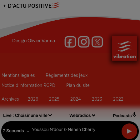
+ D'ACTU POSITIVE
Design
Olivier Varma
Mentions légales
Règlements des jeux
Notice d’information RGPD
Plan du site
Archives
2026
2025
2024
2023
2022
Live :
Choisir une ville
Webradios
Podcasts
Youssou N'dour & Neneh Cherry
7 Seconds
-