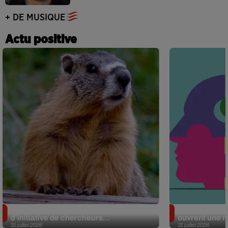
+ DE MUSIQUE
Actu positive
Des marmottes sur OnlyFans : la drôle
Alzheimer : d
d’initiative de chercheurs...
ouvrent une no
31 juillet 2026
31 juillet 2026