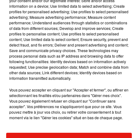
your consent and/or our legitimate interest: Store and/or access
prochain achat »
.
Certains fans osent même demander à
information on a device; Use limited data to select advertising; Create
Slimane si le titre qu’il a écrit pour le film
Break
, dans lequel il
profiles for personalised advertising; Use profiles to select personalised
fait ses débuts au cinéma dans le rôle d’un jeune homme à
advertising; Measure advertising performance; Measure content
performance; Understand audiences through statistics or combinations
mobilité réduite, figurera parmi les inédits.
of data from different sources; Develop and improve services; Create
profiles to personalise content; Use profiles to select personalised
content; Use limited data to select content; Ensure security, prevent and
detect fraud, and fix errors; Deliver and present advertising and content;
Save and communicate privacy choices. These technologies may
process personal data such as IP address and browsing data to offer
following functionalities: Identify devices based on information actively
requested; Use precise geolocation data; Match and combine data from
other data sources; Link different devices; Identify devices based on
information transmitted automatically.
Vous pouvez accepter en cliquant sur "Accepter et fermer", ou affiner en
sélectionnant les finalités et/ou partenaires dans "Gérer mes choix".
Vous pouvez également refuser en cliquant sur "Continuer sans
accepter". Vos préférences ne s'appliqueront que pour ce site. Vous
pouvez mettre à jour vos choix, ou retirer votre consentement à tout
moment via le lien "Gérer les cookies" situé en bas de chaque page.