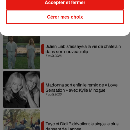
Accepter et fermer
Gérer mes choix
Musique
Julien Lieb s’essaye à la vie de chatelain
dans son nouveau clip
7 août 2026
Madonna sort enfin le remix de « Love
Sensation » avec Kylie Minogue
7 août 2026
Tayc et Didi B dévoilent le single le plus
dansant de l’année