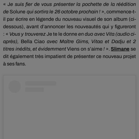
« J
e suis fier de vous présenter la pochette de la réédition
de
Solune
qui sortira le 26 octobre prochain !
», commence-t-
il par écrire en légende du nouveau visuel de son album
(ci-
dessous)
, avant d’annoncer les nouveautés qui y figureront
:
«
Vous y trouverez
Je
te le donne
en duo avec Vita
(audio ci-
après)
,
Bella Ciao
avec Maître
Gims
,
Vitaa
et
Dadju
et 2
titres inédits, et évidemment
Viens on s’aime
!
».
Slimane
se
dit également très impatient de présenter ce nouveau projet
à ses fans.