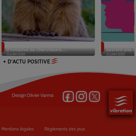
Des marmottes sur OnlyFans : la drôle
Alzheimer : d
d’initiative de chercheurs...
ouvrent une no
31 juillet 2026
31 juillet 2026
+ D'ACTU POSITIVE
Design
Olivier Varma
Mentions légales
Règlements des jeux