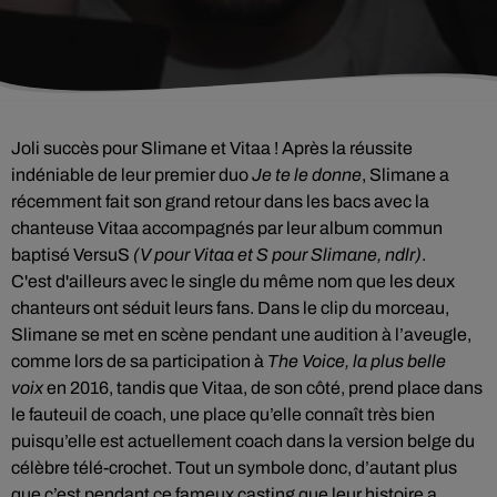
Joli succès pour Slimane et Vitaa ! Après la réussite
indéniable de leur premier duo
Je
te le donne
, Slimane a
récemment fait
son grand retour dans les bacs avec la
chanteuse Vitaa accompagnés par leur album commun
baptisé
VersuS
(
V pour
Vitaa
et S pour Slimane, ndlr)
.
C'est
d'ailleurs avec le single du même nom que les deux
chanteurs ont séduit leurs fans.
Dans le clip du morceau,
Slimane se met en scène pendant une audition à l’aveugle,
comme lors de sa participation à
The
Voice
, la plus belle
voix
en 2016, tandis que
Vitaa
, de son côté, prend place dans
le fauteuil de coach, une place qu’elle connaît très bien
puisqu’elle est actuellement coach dans la version belge du
célèbre télé-crochet.
Tout un symbole donc, d’autant plus
que c’est pendant ce fameux casting que leur histoire a