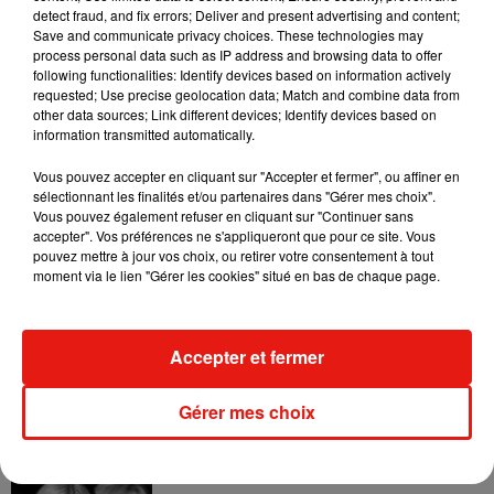
detect fraud, and fix errors; Deliver and present advertising and content;
(...) Vitaa ma sœur, ce n'est qu'un début d'une des plus belles
Save and communicate privacy choices. These technologies may
aventures de ma vie. Je t'aime !",
a ainsi écrit le chanteur.
process personal data such as IP address and browsing data to offer
following functionalities: Identify devices based on information actively
pic.twitter.com/pabHGAclVt
requested; Use precise geolocation data; Match and combine data from
other data sources; Link different devices; Identify devices based on
— Slimane (@Slimaneoff)
August 30, 2019
information transmitted automatically.
Une chose est sûre : la carrière de Slimane et Vitaa a encore
Vous pouvez accepter en cliquant sur "Accepter et fermer", ou affiner en
de beaux et longs jours devant elle !
sélectionnant les finalités et/ou partenaires dans "Gérer mes choix".
Vous pouvez également refuser en cliquant sur "Continuer sans
accepter". Vos préférences ne s'appliqueront que pour ce site. Vous
pouvez mettre à jour vos choix, ou retirer votre consentement à tout
moment via le lien "Gérer les cookies" situé en bas de chaque page.
Musique
Accepter et fermer
Julien Lieb s’essaye à la vie de chatelain
dans son nouveau clip
Gérer mes choix
7 août 2026