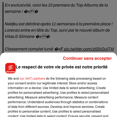
En exclusivité, voici les 10 premiers du Top Albums de la
semaine ! �x�
Nekfeu est détrôné après 11 semaines à la première place !
Lorenzo entre en tête du Top, suivi par le nouvel album de
Vitaa & Slimane �x�
Classement complet lundi �xÉ
pic.twitter.com/z5SrDulT4I
Continuer sans accepter
— Le SNEP (@snep)
August 30, 2019
Le respect de votre vie privée est notre priorité
Fier de ce succès, Slimane n'a pas hésité à partager un joli
message pour ses fans sur Twitter. "
Je chante depuis plus de
We and
our (447) partners
do the following data processing based on
12 ans... J'écris depuis pratiquement 15 ans... On dit souvent
your consent and/or our legitimate interest: Store and/or access
que les chiffres ne sont pas importants mais pour être franc
information on a device; Use limited data to select advertising; Create
savoir qu'autant de personnes sont allées acheter notre
profiles for personalised advertising; Use profiles to select personalised
advertising; Measure advertising performance; Measure content
album me bouleverse totalement. J'en ai écrit des chansons
performance; Understand audiences through statistics or combinations
mais trouver les mots pour vous dire merci c'est impossible.
of data from different sources; Develop and improve services; Create
Alors juste un grand merci. Merci du fond de mon cœur. Je
profiles to personalise content; Use profiles to select personalised
content; Use limited data to select content; Ensure security, prevent and
remercie toutes les équipes d'Universal et d'Indiffrence prod.