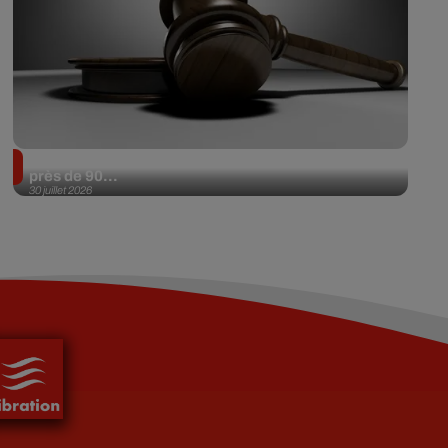
Il achète une veste 3 dollars en friperie et la revend
près de 90...
30 juillet 2026