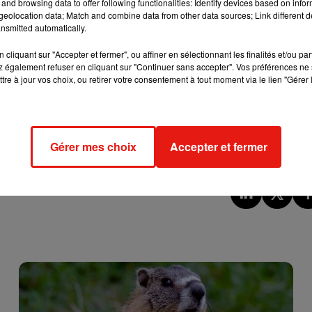
oujours eu ce corps. «
Je suis un ancien obèse, j'ai perdu beauc
and browsing data to offer following functionalities: Identify devices based on infor
eolocation data; Match and combine data from other data sources; Link different de
C'est important pas spécialement pour me trouver beau, mais de
nsmitted automatically.
hansons au maximum
», confiait-il récemment lors d'une interv
 strict,
Slimane
commence donc à peine à assumer sa nouve
cliquant sur "Accepter et fermer", ou affiner en sélectionnant les finalités et/ou pa
 également refuser en cliquant sur "Continuer sans accepter". Vos préférences ne 
montrer très peu vêtu sur la toile. Il peut toutefois compter sur
tre à jour vos choix, ou retirer votre consentement à tout moment via le lien "Gérer 
r pour son impressionnante perte
de poids. De son côté, sa ma
marché ! " �x€x€x€xÂ
Gérer mes choix
Accepter et fermer