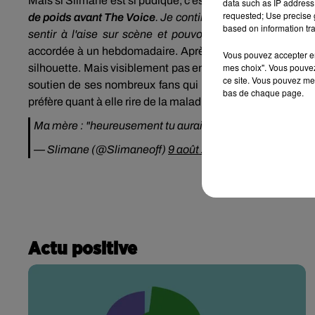
Mais si
Slimane
est si pudique, c'est parce qu'il n'a pas t
data such as IP address 
requested; Use precise g
de poids avant
The
Voice
.
Je continue à faire attention. 
based on information tra
sentir à l'aise sur scène et pouvoir défendre mes c
accordée à un hebdomadaire. Après des années de régime
Vous pouvez accepter en 
mes choix". Vous pouvez
silhouette. Mais visiblement pas encore assez pour oser se 
ce site. Vous pouvez met
soutien de ses nombreux fans
qui ont tenu à le félicite
bas de chaque page.
préfère quant à elle rire de la maladresse de son fiston…
Ma mère : "heureusement tu aurais pu être en boxer du 
— Slimane (@Slimaneoff)
9 août 2017
Actu positive