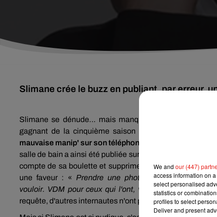
Slimane crée le buzz en publiant, par erreur, un
Slimane
se dénude… mais manque de bol, seule une poi
gagnant de la cinquième saison de
The
Voice
sur TF
mauvaise
manip'
sur son téléphone
. Une photo très sexy
salle de bain a ainsi été publiée sur les réseaux sociaux.
compte de sa boulette et supprime aussitôt le cliché asse
We and
our (447) partn
access information on a 
une faveur : «
Prendre une photo pour montrer à tes
select personalised ad
vouloir.
VDM
pour ceux qui l'ont, veuillez ne pas la po
statistics or combinatio
requête, d'autres internautes n'ont pas hésité à re-publier 
profiles to select person
Deliver and present adv