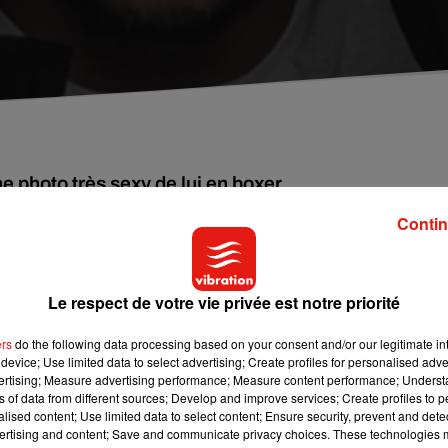
e photo très sexy de lui en boxer...
Contin
gnée de chanceux a eu l'occasion d'entrer dans l'intimité
1.
Il y a quelques heures, l'interprète de
‘'
Paname'
'
a fait 
 de lui dans un boxer de la marque
Calvin
Klein
face au miroir de
Le respect de votre vie privée est notre priorité
 Heureusement pour lui,
quelques secondes après,
Slimane
se r
z intime. Il s'excuse ensuite auprès de ses fans
et leur dema
ers
do the following data processing based on your consent and/or our legitimate int
device; Use limited data to select advertising; Create profiles for personalised adver
 potes que tu as maigris et la publier sur
Instagram
sans 
vertising; Measure advertising performance; Measure content performance; Unders
ster merci d'avance
». Si la majorité de ses fans
ont respecté
ns of data from different sources; Develop and improve services; Create profiles to 
le cliché
(ici)
.
alised content; Use limited data to select content; Ensure security, prevent and detect
ertising and content; Save and communicate privacy choices. These technologies