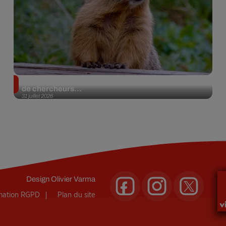
Des marmottes sur OnlyFans : la drôle d’initiative
de chercheurs...
31 juillet 2026
Design
Olivier Varma
rmation RGPD
Plan du site