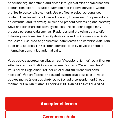
performance; Understand audiences through statistics or combinations
of data from different sources; Develop and improve services; Create
Julien Lieb s’essaye à la vie de chatelain
profiles to personalise content; Use profiles to select personalised
dans son nouveau clip
content; Use limited data to select content; Ensure security, prevent and
7 août 2026
detect fraud, and fix errors; Deliver and present advertising and content;
Save and communicate privacy choices. These technologies may
process personal data such as IP address and browsing data to offer
following functionalities: Identify devices based on information actively
requested; Use precise geolocation data; Match and combine data from
Madonna sort enfin le remix de « Love
other data sources; Link different devices; Identify devices based on
Sensation » avec Kylie Minogue
information transmitted automatically.
7 août 2026
Vous pouvez accepter en cliquant sur "Accepter et fermer", ou affiner en
sélectionnant les finalités et/ou partenaires dans "Gérer mes choix".
Vous pouvez également refuser en cliquant sur "Continuer sans
accepter". Vos préférences ne s'appliqueront que pour ce site. Vous
pouvez mettre à jour vos choix, ou retirer votre consentement à tout
Tayc et Didi B dévoilent le single le plus
moment via le lien "Gérer les cookies" situé en bas de chaque page.
dansant de l’année
7 août 2026
Accepter et fermer
Angèle et Amélie Lens dévoilent leur
Gérer mes choix