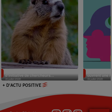
Des marmottes sur OnlyFans : la drôle
Alzheimer : d
d’initiative de chercheurs...
ouvrent une no
31 juillet 2026
31 juillet 2026
+ D'ACTU POSITIVE