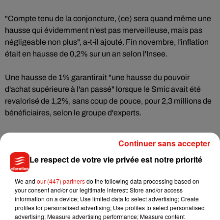
"Compte tenu de la conjoncture, (ce) sera quand même une
hausse qui évidemment n'est pas merveilleuse, mais pas
négligeable non plus", a-t-il ajouté. Fin novembre, l'inflation
était en hausse de 0,2% sur un an selon l'Insee.
Une hausse de 1% garantirait "une hausse du pouvoir
d'achat supérieure à l'an passé" lorsque le Smic avait été
revalorisé de 1,2%, sans coup de pouce, pour 2,3 millions de
bénéficiaires, selon le groupe d'experts.
Le salaire minimum actuel est de 1 219 euros net mensuels.
Continuer sans accepter
(Avec AFP)
Le respect de votre vie privée est notre priorité
We and
our (447) partners
do the following data processing based on
your consent and/or our legitimate interest: Store and/or access
information on a device; Use limited data to select advertising; Create
Musique
profiles for personalised advertising; Use profiles to select personalised
advertising; Measure advertising performance; Measure content