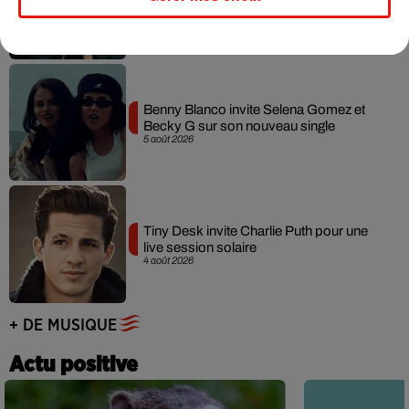
collaboration tant attendue
7 août 2026
Benny Blanco invite Selena Gomez et
Becky G sur son nouveau single
5 août 2026
Tiny Desk invite Charlie Puth pour une
live session solaire
4 août 2026
+ DE MUSIQUE
Actu positive