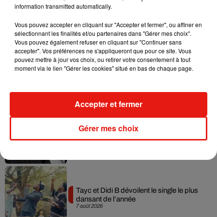
information transmitted automatically.
Vous pouvez accepter en cliquant sur "Accepter et fermer", ou affiner en
Musique
sélectionnant les finalités et/ou partenaires dans "Gérer mes choix".
Vous pouvez également refuser en cliquant sur "Continuer sans
accepter". Vos préférences ne s'appliqueront que pour ce site. Vous
pouvez mettre à jour vos choix, ou retirer votre consentement à tout
Julien Lieb s’essaye à la vie de chatelain
moment via le lien "Gérer les cookies" situé en bas de chaque page.
dans son nouveau clip
7 août 2026
Accepter et fermer
Madonna sort enfin le remix de « Love
Gérer mes choix
Sensation » avec Kylie Minogue
7 août 2026
Tayc et Didi B dévoilent le single le plus
dansant de l’année
7 août 2026