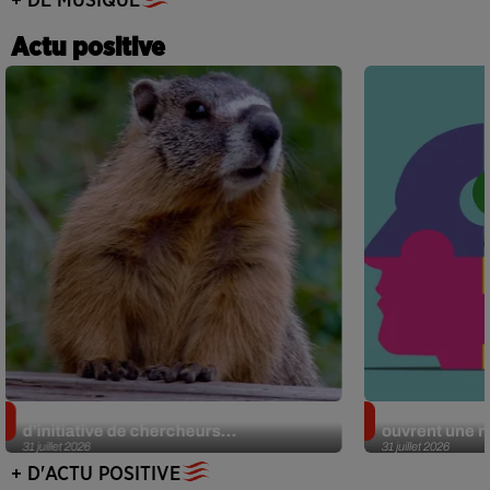
+ DE MUSIQUE
Actu positive
Des marmottes sur OnlyFans : la drôle
Alzheimer : d
d’initiative de chercheurs...
ouvrent une no
31 juillet 2026
31 juillet 2026
+ D'ACTU POSITIVE