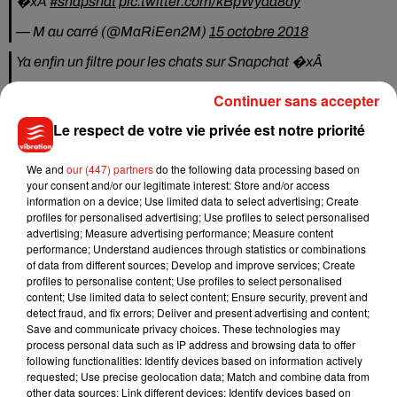
�xÂ
#snapshat
pic.twitter.com/kBpWyaa8dy
— M au carré (@MaRiEen2M)
15 octobre 2018
Ya enfin un filtre pour les chats sur Snapchat �xÂ
— Biox (@biox77)
15 octobre 2018
Continuer sans accepter
Meilleure mise à jour Snapchat. On peut faire des Snap
Le respect de votre vie privée est notre priorité
avec les filtre avec notre chat �xܭ�x܍
We and
our (447) partners
do the following data processing based on
— mowgli (@AalexandraMg)
14 octobre 2018
your consent and/or our legitimate interest: Store and/or access
information on a device; Use limited data to select advertising; Create
OMG
@Snapchat
à créé un filtre pour chat, mon chat est
profiles for personalised advertising; Use profiles to select personalised
foutu.
advertising; Measure advertising performance; Measure content
performance; Understand audiences through statistics or combinations
— OnlyYou&I '� �x!Èx!� (@HakimaKimSs)
12 octobre
of data from different sources; Develop and improve services; Create
2018
profiles to personalise content; Use profiles to select personalised
content; Use limited data to select content; Ensure security, prevent and
Snapchat ils ont ft un filtre à faire avec notre chat !! Cest
detect fraud, and fix errors; Deliver and present advertising and content;
trop bien
Save and communicate privacy choices. These technologies may
process personal data such as IP address and browsing data to offer
— Khaleesi (@So213_)
12 octobre 2018
following functionalities: Identify devices based on information actively
requested; Use precise geolocation data; Match and combine data from
other data sources; Link different devices; Identify devices based on