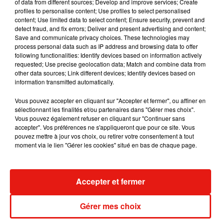
dans son nouveau clip
of data from different sources; Develop and improve services; Create
7 août 2026
profiles to personalise content; Use profiles to select personalised
content; Use limited data to select content; Ensure security, prevent and
detect fraud, and fix errors; Deliver and present advertising and content;
Save and communicate privacy choices. These technologies may
process personal data such as IP address and browsing data to offer
following functionalities: Identify devices based on information actively
Madonna sort enfin le remix de « Love
requested; Use precise geolocation data; Match and combine data from
Sensation » avec Kylie Minogue
other data sources; Link different devices; Identify devices based on
7 août 2026
information transmitted automatically.
Vous pouvez accepter en cliquant sur "Accepter et fermer", ou affiner en
sélectionnant les finalités et/ou partenaires dans "Gérer mes choix".
Vous pouvez également refuser en cliquant sur "Continuer sans
Tayc et Didi B dévoilent le single le plus
accepter". Vos préférences ne s'appliqueront que pour ce site. Vous
dansant de l’année
pouvez mettre à jour vos choix, ou retirer votre consentement à tout
7 août 2026
moment via le lien "Gérer les cookies" situé en bas de chaque page.
Accepter et fermer
Angèle et Amélie Lens dévoilent leur
collaboration tant attendue
Gérer mes choix
7 août 2026