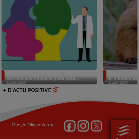
Alzheimer : des chercheurs japonais
Des marmottes
ouvrent une nouvelle piste pour...
d’initiative d
31 juillet 2026
31 juillet 2026
+ D'ACTU POSITIVE
Design
Olivier Varma