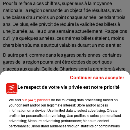
Pour faire face à ces chiffres, supérieurs à la moyenne
nationale, la région demande un objectif de résultats, avec
une baisse d’au moins un point chaque année, pendant trois
ans. De plus, elle prévoit de réduire la validité des billets à
une journée, au lieu d’une semaine actuellement. Rappelons
qu’il y a quelques années, ces mêmes billets étaient, moins
chers bien sûr, mais surtout valables durant un mois entier.
D’autre part, comme dans les gares parisiennes, certaines
gares de la région pourraient être dotées de portiques
d’accès aux quais. Celle de
Chartres
sera la première à vivre
cette expérimentation.
Continuer sans accepter
Le respect de votre vie privée est notre priorité
We and
our (447) partners
do the following data processing based on
Musique
your consent and/or our legitimate interest: Store and/or access
information on a device; Use limited data to select advertising; Create
profiles for personalised advertising; Use profiles to select personalised
advertising; Measure advertising performance; Measure content
Julien Lieb s’essaye à la vie de chatelain
performance; Understand audiences through statistics or combinations