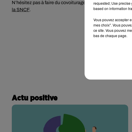
N’hésitez pas à faire du covoiturage ou bien à vous déplac
requested; Use precise g
based on information tra
la SNCF
.
Vous pouvez accepter en 
mes choix". Vous pouvez
ce site. Vous pouvez met
bas de chaque page.
Actu positive