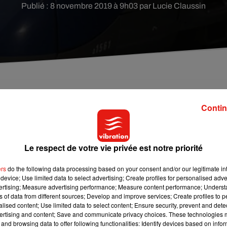
Publié : 8 novembre 2019 à 9h03 par Lucie Claussin
de profiter de votre long week-end, il va vous fallo
Contin
sur le rail français dès demain ce qui engendra des
Le respect de votre vie privée est notre priorité
ek-end en Centre-Val du Loire du côté de la SNCF. Dès demain
ers
do the following data processing based on your consent and/or our legitimate int
16 heures, aucun train ne circulera entre Paris et Orléans,
device; Use limited data to select advertising; Create profiles for personalised adver
vertising; Measure advertising performance; Measure content performance; Unders
ns of data from different sources; Develop and improve services; Create profiles to 
Loire, il vous faudra prendre votre mal en patience, car les seuls
alised content; Use limited data to select content; Ensure security, prevent and detect
 de trajet ainsi que les prix seront revus à la hausse.
ertising and content; Save and communicate privacy choices. These technologies
and browsing data to offer following functionalities: Identify devices based on infor