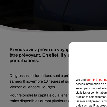
Si vous aviez prévu de voyager ce week-end afin 
être prévoyant. En effet, il y aura des travaux 
perturbations.
De grosses perturbations sont à prévoir de nouveau ce we
We and
our (447) partn
samedi 9 novembre 10 heures et jusqu’à lundi 11 novembre 
access information on a 
Vierzon ou encore Bourges.
select personalised ad
statistics or combinatio
Pour rejoindre la capitale ou aller en région Centre-Val de 
profiles to select person
trains disponibles auront plusieurs changements et le temps
Deliver and present adv
data such as IP address 