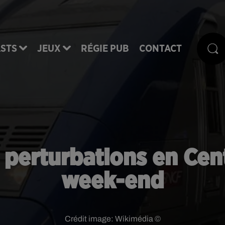
STS
JEUX
RÉGIE PUB
CONTACT
 perturbations en Cent
week-end
Crédit image:
Wikimédia ©