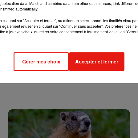
er en bus. Toutes les infos sont disponibles sur
le site régionnal 
eolocation data; Match and combine data from other data sources; Link different de
nsmitted automatically.
cliquant sur "Accepter et fermer", ou affiner en sélectionnant les finalités et/ou pa
 également refuser en cliquant sur "Continuer sans accepter". Vos préférences ne 
tre à jour vos choix, ou retirer votre consentement à tout moment via le lien "Gérer 
Gérer mes choix
Accepter et fermer