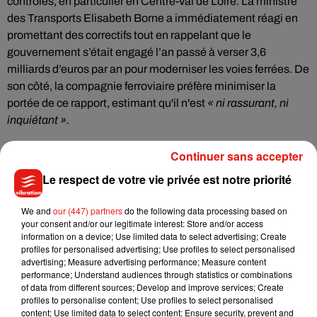
contrôles, en particulier en Centre-Val de Loire. La ministre
des Transports Elisabeth Borne a immédiatement réagi en
promettant des correctifs tout en rappelant que le
gouvernement s’était engagé l’an passé à verser 3,6
milliards d’euros par an pour moderniser les voies ferrées. De
son côté, la compagnie ferroviaire préfère minimiser la
portée de ce rapport, estimant qu'il n'est
« ni rassurant, ni
inquiétant ».
Continuer sans accepter
Le respect de votre vie privée est notre priorité
Musique
We and
our (447) partners
do the following data processing based on
your consent and/or our legitimate interest: Store and/or access
information on a device; Use limited data to select advertising; Create
Benny Blanco invite Selena Gomez et
profiles for personalised advertising; Use profiles to select personalised
Becky G sur son nouveau single
advertising; Measure advertising performance; Measure content
5 août 2026
performance; Understand audiences through statistics or combinations
of data from different sources; Develop and improve services; Create
profiles to personalise content; Use profiles to select personalised
content; Use limited data to select content; Ensure security, prevent and