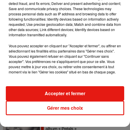
detect fraud, and fix errors; Deliver and present advertising and content;
Tiny Desk invite Charlie Puth pour une
Save and communicate privacy choices. These technologies may
live session solaire
process personal data such as IP address and browsing data to offer
4 août 2026
following functionalities: Identify devices based on information actively
requested; Use precise geolocation data; Match and combine data from
other data sources; Link different devices; Identify devices based on
information transmitted automatically.
Vous pouvez accepter en cliquant sur "Accepter et fermer", ou affiner en
Ariana Grande prendra une pause après
sélectionnant les finalités et/ou partenaires dans "Gérer mes choix".
sa tournée mondiale
4 août 2026
Vous pouvez également refuser en cliquant sur "Continuer sans
accepter". Vos préférences ne s'appliqueront que pour ce site. Vous
pouvez mettre à jour vos choix, ou retirer votre consentement à tout
moment via le lien "Gérer les cookies" situé en bas de chaque page.
Grand Corps Malade emmène Styleto
en road-trip dans son nouveau clip
Accepter et fermer
31 juillet 2026
Gérer mes choix
Ariana Grande se libère dans son nouvel
album « Petals »