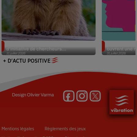
Des marmottes sur OnlyFans : la drôle
Alzheimer : d
d’initiative de chercheurs...
ouvrent une no
31 juillet 2026
31 juillet 2026
+ D'ACTU POSITIVE
Design
Olivier Varma
Mentions légales
Règlements des jeux