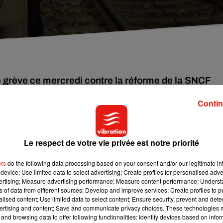
grève ce mercredi contre la réforme de la SNCF
ltés sont encore à prévoir.
Contin
e la SNCF ce mercredi, en raison de la grève des cheminots qui
ur 7, un Intercité sur 8 et
un TER sur 5
aujourd'hui. Vous
Le respect de votre vie privée est notre priorité
ers
do the following data processing based on your consent and/or our legitimate int
device; Use limited data to select advertising; Create profiles for personalised adver
ion. Comptez par exemple seulement quatre trains dans la
vertising; Measure advertising performance; Measure content performance; Unders
ns of data from different sources; Develop and improve services; Create profiles to 
ircule entre Paris et Bourges. Quelques départs seront assurés p
alised content; Use limited data to select content; Ensure security, prevent and detect
ertising and content; Save and communicate privacy choices. These technologies
and browsing data to offer following functionalities: Identify devices based on infor