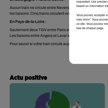
requested; Use precise g
based on information tra
Aucun train ne circule entre Nevers et Lyon, ni sur la lig
les liaisons. Cinq trains circulent entre Laroche-Migennes 
Vous pouvez accepter en 
mes choix". Vous pouvez
En Pays-de-la-Loire :
ce site. Vous pouvez met
bas de chaque page.
Seulement deux TGV entre Paris et Le Mans ce mercredi. 
Les liaisons entre Angers et Laval se font par autocar.
Pour savoir si votre train circule aujourd'hui, rendez-vous s
Actu positive