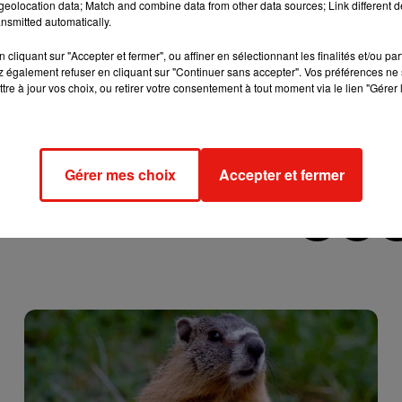
eolocation data; Match and combine data from other data sources; Link different de
nsmitted automatically.
ne Laroche-Auxerre-Morvan. Des bus sont mis en place pour assure
et Paris aujourd'hui.
cliquant sur "Accepter et fermer", ou affiner en sélectionnant les finalités et/ou pa
 également refuser en cliquant sur "Continuer sans accepter". Vos préférences ne 
tre à jour vos choix, ou retirer votre consentement à tout moment via le lien "Gérer 
Comptez également deux trains sur 10 entre Le Mans et Nantes
ur le site
ter.sncf.com
.
Gérer mes choix
Accepter et fermer