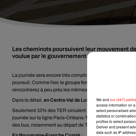
Les cheminots poursuivent leur mouvement de 
voulue par le gouvernement. De grosses difficu
La journée sera encore très compliquée pour les usagers d
poursuit. C
omme hier, le groupe ferroviaire prévoit un TGV s
rencontrerez à peu près les mêmes difficultés qu’hier.
We and
our (447) partn
Dans le détail,
en Centre-Val de Loire :
access information on a 
Seulement 10% des TER circulent aujourd'hui dans la rég
select personalised ad
statistics or combinatio
journée sur la ligne Paris-Orléans-Tours. Aucun train ne c
profiles to select person
des bus, notamment au départ de Tours.
Deliver and present adv
data such as IP address 
En Bourgogne-Franche Comté :