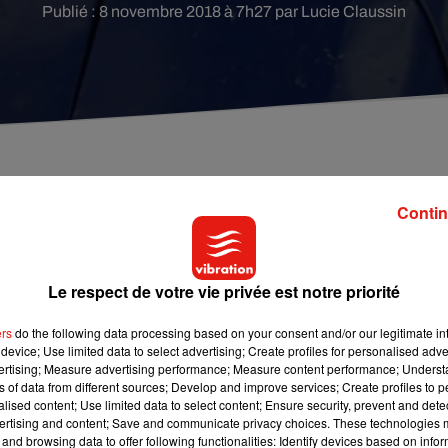
Publié : 8 novembre 2018 à 7h27 par Lucie Claussin
n en Nouvelle-Aquitaine, en Centre-Val de Loire, e
Contin
le de France.
Le respect de votre vie privée est notre priorité
afic ferroviaire sera totalement interrompu sur la ligne POLT
Cela fait suite à d’importants travaux de modernisation qui
ers
do the following data processing based on your consent and/or our legitimate int
tion de Paris ou au départ de Paris, entre samedi 13h50 et dimanc
device; Use limited data to select advertising; Create profiles for personalised adver
vertising; Measure advertising performance; Measure content performance; Unders
ns of data from different sources; Develop and improve services; Create profiles to 
us devrez passer par Saint-Pierre des Corps soit deux heures de
alised content; Use limited data to select content; Ensure security, prevent and detect
ertising and content; Save and communicate privacy choices. These technologies
 pensez à faire du covoiturage ou à voyager en bus. A tout
and browsing data to offer following functionalities: Identify devices based on infor
e site de la
SNCF
.