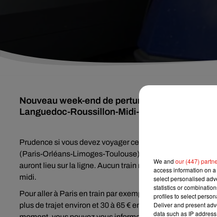
Nouveau week-end de perturbations en prévisio
Languedoc-Roussillon-Midi-Pyrénées et en �}
Prudence si vous devez voyager ce week-end en train. Le tr
(Paris-Orléans-Limoges-Toulouse) ce samedi et dimanche. 
We and
our (447) partn
auront lieu sur la ligne. Aucun train ne circulera en direc
access information on a 
midi.
select personalised ad
statistics or combinatio
Pour aller à Paris en train par exemple depuis
Orléans
, vo
profiles to select person
Deliver and present adv
plus de trajet environ et 30 à 65
€ en plus. Comme solution,
data such as IP address 
moment, vous pouvez vous informer de l’état du trafic sur l