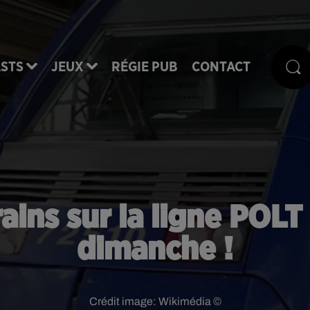
STS
JEUX
RÉGIE PUB
CONTACT
rains sur la ligne POLT
dimanche !
Crédit image:
Wikimédia ©