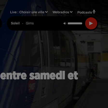
Live :
Choisir une ville
Webradios
Podcasts
-
Gims
Soleil
 entre samedi et