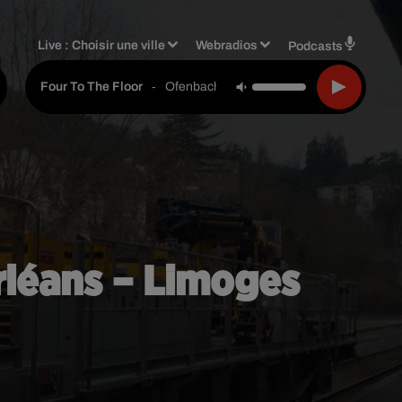
Live :
Choisir une ville
Webradios
Podcasts
-
Ofenbach, Starsailor
Four To The Floor
Orléans – Limoges