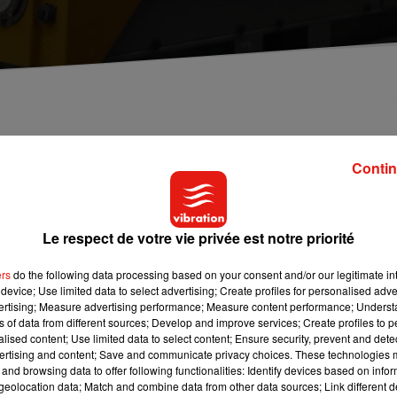
Orléans - Limoges - Toulouse. Sachez que des travau
ic sera interrompu pendant toute cette période.
Contin
e complexes ce weekend sur la ligne POLT. Un chantier qui va
Le respect de votre vie privée est notre priorité
res de Paris, d’Orléans et de Limoges. Selon
la Nouvelle
ée pour prendre fin dimanche en fin de journée. Pour compenser
ers
do the following data processing based on your consent and/or our legitimate int
s en place par la compagnie de transports ferroviaire pour les
device; Use limited data to select advertising; Create profiles for personalised adver
reporter leurs voyages.
vertising; Measure advertising performance; Measure content performance; Unders
ns of data from different sources; Develop and improve services; Create profiles to 
rléans
et
Paris
de samedi 9h50 à dimanche 16h20 et entre
alised content; Use limited data to select content; Ensure security, prevent and detect
ertising and content; Save and communicate privacy choices. These technologies
di 10h45 et dimanche 15h30. D’autres travaux suivront lors des
and browsing data to offer following functionalities: Identify devices based on infor
eolocation data; Match and combine data from other data sources; Link different de