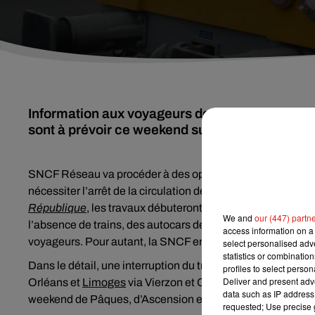
Information aux voyageurs de la ligne Paris - 
sont à prévoir ce weekend sur la ligne. Le traf
SNCF Réseau va procéder à des opérations de maintenanc
nécessiter l’arrêt de la circulation des trains entre les ga
République
, les travaux débuteront samedi dans la matin
We and
our (447) partn
l’absence de trains, des autocars de substitution seront mi
access information on a 
voyageurs. Pour autant, la SNCF encourage ses usagers à 
select personalised ad
statistics or combinatio
Dans le détail, une interruption du trafic est prévue entre
O
profiles to select person
Deliver and present adv
Orléans et
Limoges
via Vierzon et Châteauroux entre same
data such as IP address 
weekend de Pâques, d’Ascension et de Pentecôte.
requested; Use precise g