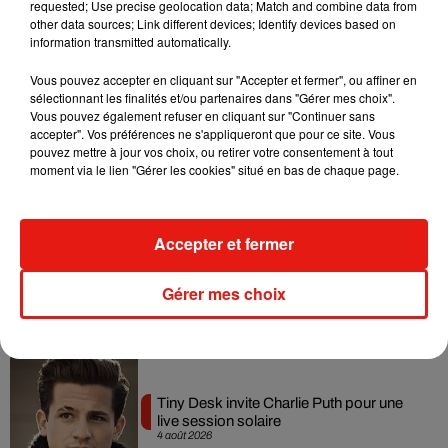
Tayc et Didi B dévoilent le single le plus
requested; Use precise geolocation data; Match and combine data from
dansant de l’année
other data sources; Link different devices; Identify devices based on
7 août 2026
information transmitted automatically.
Vous pouvez accepter en cliquant sur "Accepter et fermer", ou affiner en
sélectionnant les finalités et/ou partenaires dans "Gérer mes choix".
Vous pouvez également refuser en cliquant sur "Continuer sans
accepter". Vos préférences ne s'appliqueront que pour ce site. Vous
Angèle et Amélie Lens dévoilent leur
pouvez mettre à jour vos choix, ou retirer votre consentement à tout
collaboration tant attendue
moment via le lien "Gérer les cookies" situé en bas de chaque page.
7 août 2026
Accepter et fermer
Benny Blanco invite Selena Gomez et
Becky G sur son nouveau single
Gérer mes choix
5 août 2026
Tiny Desk invite Charlie Puth pour une
live session solaire
4 août 2026