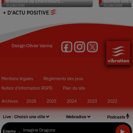
d’initiative de chercheurs...
ouvrent une no
31 juillet 2026
31 juillet 2026
+ D'ACTU POSITIVE
Design
Olivier Varma
Mentions légales
Règlements des jeux
Notice d’information RGPD
Plan du site
Archives
2026
2025
2024
2023
2022
Live :
Choisir une ville
Webradios
Podcasts
Imagine Dragons
Enemy
-