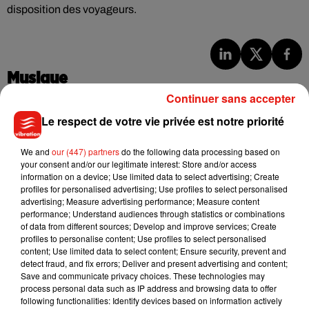
disposition des voyageurs.
Musique
Continuer sans accepter
Le respect de votre vie privée est notre priorité
Julien Lieb s’essaye à la vie de chatelain
dans son nouveau clip
7 août 2026
We and
our (447) partners
do the following data processing based on
your consent and/or our legitimate interest: Store and/or access
information on a device; Use limited data to select advertising; Create
profiles for personalised advertising; Use profiles to select personalised
advertising; Measure advertising performance; Measure content
performance; Understand audiences through statistics or combinations
Madonna sort enfin le remix de « Love
of data from different sources; Develop and improve services; Create
Sensation » avec Kylie Minogue
profiles to personalise content; Use profiles to select personalised
7 août 2026
content; Use limited data to select content; Ensure security, prevent and
detect fraud, and fix errors; Deliver and present advertising and content;
Save and communicate privacy choices. These technologies may
process personal data such as IP address and browsing data to offer
following functionalities: Identify devices based on information actively