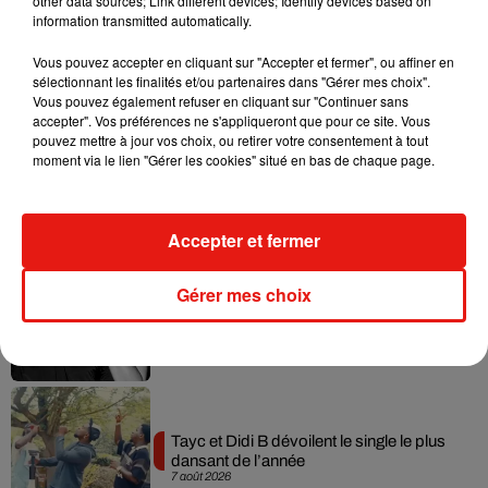
other data sources; Link different devices; Identify devices based on
information transmitted automatically.
Vous pouvez accepter en cliquant sur "Accepter et fermer", ou affiner en
Musique
sélectionnant les finalités et/ou partenaires dans "Gérer mes choix".
Vous pouvez également refuser en cliquant sur "Continuer sans
accepter". Vos préférences ne s'appliqueront que pour ce site. Vous
pouvez mettre à jour vos choix, ou retirer votre consentement à tout
Julien Lieb s’essaye à la vie de chatelain
moment via le lien "Gérer les cookies" situé en bas de chaque page.
dans son nouveau clip
7 août 2026
Accepter et fermer
Gérer mes choix
Madonna sort enfin le remix de « Love
Sensation » avec Kylie Minogue
7 août 2026
Tayc et Didi B dévoilent le single le plus
dansant de l’année
7 août 2026