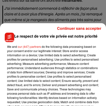
Les effets sur sa santé ont alors été
instantanés
.
J'ai immédiatement commencé à réfléchir de façon plus
claire et à avoir plus d'énergie. Après un mois, j'ai remarqué
que même si je mangeais des aliments pas très sains pour
le lunch, je continuais malgré tout à perdre du poids. Mes
Continuer sans accepter
abdos étaient plus définis. Désormais, lorsque les gens me
Le respect de votre vie privée est notre priorité
disent que je fais moins que mon âge, je ne l'attribue pas
seulement à mes bons gènes mais à l'arrêt des sodas.
We and
our (447) partners
do the following data processing based on
Corroborant les dires du journaliste,
de nombreuses études
your consent and/or our legitimate interest: Store and/or access
information on a device; Use limited data to select advertising; Create
ont prouvé que la consommation de sodas, même light,
profiles for personalised advertising; Use profiles to select personalised
encourageait l’obésité, et pouvait également causer une
advertising; Measure advertising performance; Measure content
infertilité (-20% si vous consommez une boisson sucrée
performance; Understand audiences through statistics or combinations
of data from different sources; Develop and improve services; Create
par jour), augmenter les risques de certains cancers, en
profiles to personalise content; Use profiles to select personalised
plus de contribuer au diabète et à l’hypertension
.
content; Use limited data to select content; Ensure security, prevent and
detect fraud, and fix errors; Deliver and present advertising and content;
En France, en 2015,
c’était 50 litres de sodas qui étaient
Save and communicate privacy choices. These technologies may
consommés en moyenne par personne
. Aux Etats-Unis,
process personal data such as IP address and browsing data to offer
following functionalities: Identify devices based on information actively
c’était 125 litres
.
requested; Use precise geolocation data; Match and combine data from