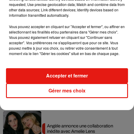
requested; Use precise geolocation data; Match and combine data from
Ariana Grande prendra une pause après
other data sources; Link different devices; Identify devices based on
sa tournée mondiale
information transmitted automatically.
4 août 2026
Vous pouvez accepter en cliquant sur "Accepter et fermer", ou affiner en
sélectionnant les finalités et/ou partenaires dans "Gérer mes choix".
Vous pouvez également refuser en cliquant sur "Continuer sans
accepter". Vos préférences ne s'appliqueront que pour ce site. Vous
Grand Corps Malade emmène Styleto
pouvez mettre à jour vos choix, ou retirer votre consentement à tout
en road-trip dans son nouveau clip
moment via le lien "Gérer les cookies" situé en bas de chaque page.
31 juillet 2026
Accepter et fermer
Ariana Grande se libère dans son nouvel
Gérer mes choix
album « Petals »
31 juillet 2026
Angèle annonce une collaboration
inédite avec Amelie Lens