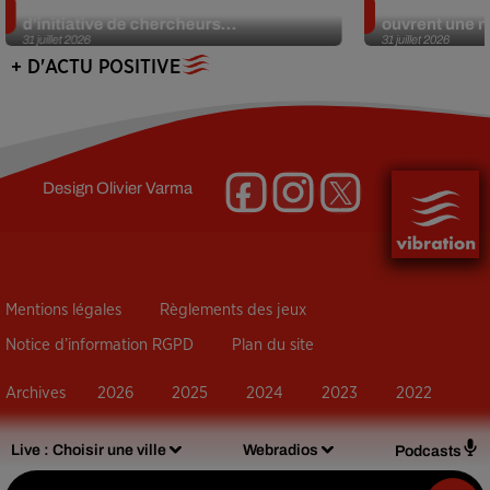
Des marmottes sur OnlyFans : la drôle
Alzheimer : d
d’initiative de chercheurs...
ouvrent une no
31 juillet 2026
31 juillet 2026
+ D'ACTU POSITIVE
Design
Olivier Varma
Mentions légales
Règlements des jeux
Notice d’information RGPD
Plan du site
Archives
2026
2025
2024
2023
2022
Live :
Choisir une ville
Webradios
Podcasts