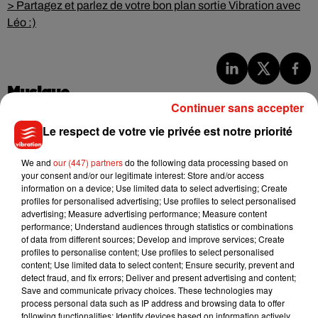
> Partagez et parlez de votre bon plan sortie Vibration avec
Léo :)
Musique
Continuer sans accepter
Le respect de votre vie privée est notre priorité
Benny Blanco invite Selena Gomez et
Becky G sur son nouveau single
We and
our (447) partners
do the following data processing based on
5 août 2026
your consent and/or our legitimate interest: Store and/or access
information on a device; Use limited data to select advertising; Create
profiles for personalised advertising; Use profiles to select personalised
advertising; Measure advertising performance; Measure content
performance; Understand audiences through statistics or combinations
Tiny Desk invite Charlie Puth pour une
of data from different sources; Develop and improve services; Create
live session solaire
profiles to personalise content; Use profiles to select personalised
4 août 2026
content; Use limited data to select content; Ensure security, prevent and
detect fraud, and fix errors; Deliver and present advertising and content;
Save and communicate privacy choices. These technologies may
process personal data such as IP address and browsing data to offer
following functionalities: Identify devices based on information actively