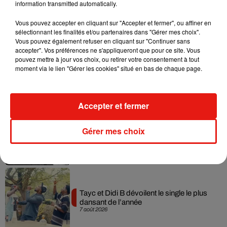
information transmitted automatically.
Musique
Vous pouvez accepter en cliquant sur "Accepter et fermer", ou affiner en
sélectionnant les finalités et/ou partenaires dans "Gérer mes choix".
Vous pouvez également refuser en cliquant sur "Continuer sans
accepter". Vos préférences ne s'appliqueront que pour ce site. Vous
Julien Lieb s’essaye à la vie de chatelain
pouvez mettre à jour vos choix, ou retirer votre consentement à tout
dans son nouveau clip
moment via le lien "Gérer les cookies" situé en bas de chaque page.
7 août 2026
Accepter et fermer
Madonna sort enfin le remix de « Love
Gérer mes choix
Sensation » avec Kylie Minogue
7 août 2026
Tayc et Didi B dévoilent le single le plus
dansant de l’année
7 août 2026