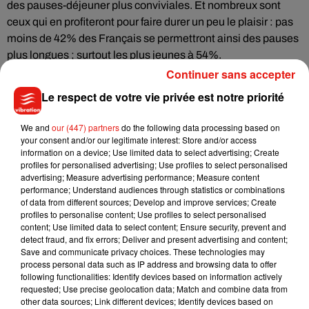
des pauses-déjeuner plus conviviales. Et nombreux sont
ceux qui en profiteront pour faire durer un peu le plaisir : pas
moins de 42% des Français se permettront ainsi des pauses
plus longues ; surtout les plus jeunes à 54%.
Continuer sans accepter
La moitié des Français disent aussi que cela leur permettra
Le respect de votre vie privée est notre priorité
de mieux manger (50% « avec de meilleurs repas », 71% des
moins de 25 ans) et 35% iront au restaurant pour déjeuner de
We and
our (447) partners
do the following data processing based on
manière « plus saine, plus équilibrée ».
your consent and/or our legitimate interest: Store and/or access
information on a device; Use limited data to select advertising; Create
profiles for personalised advertising; Use profiles to select personalised
Le plafond d’utilisation des titres restaurants a été doublé :
advertising; Measure advertising performance; Measure content
jusqu’en septembre, les salariés pourront dépenser 38€ avec
performance; Understand audiences through statistics or combinations
of data from different sources; Develop and improve services; Create
leurs titres contre 19€ maximum habituellement, de quoi
profiles to personalise content; Use profiles to select personalised
inciter à se rendre davantage au restaurant.
content; Use limited data to select content; Ensure security, prevent and
detect fraud, and fix errors; Deliver and present advertising and content;
Save and communicate privacy choices. These technologies may
process personal data such as IP address and browsing data to offer
following functionalities: Identify devices based on information actively
requested; Use precise geolocation data; Match and combine data from
other data sources; Link different devices; Identify devices based on