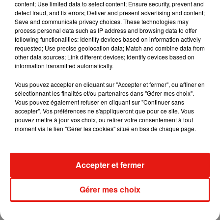
content; Use limited data to select content; Ensure security, prevent and
detect fraud, and fix errors; Deliver and present advertising and content;
Save and communicate privacy choices. These technologies may
process personal data such as IP address and browsing data to offer
following functionalities: Identify devices based on information actively
requested; Use precise geolocation data; Match and combine data from
Voir cette publication sur Instagram
other data sources; Link different devices; Identify devices based on
information transmitted automatically.
Une publication partagée par Envious INK (@enviousinkcosmetics)
Vous pouvez accepter en cliquant sur "Accepter et fermer", ou affiner en
L’inspiration est large et certains vont jusqu’à
se poser de
sélectionnant les finalités et/ou partenaires dans "Gérer mes choix".
Vous pouvez également refuser en cliquant sur "Continuer sans
faux cils pour donner encore plus d’effets à leur regard qui
accepter". Vos préférences ne s'appliqueront que pour ce site. Vous
sent bon le réveillon
. Vous pouvez même rajouter
des
pouvez mettre à jour vos choix, ou retirer votre consentement à tout
paillettes et des décorations sur vos sourcils
. Et vous, vous
moment via le lien "Gérer les cookies" situé en bas de chaque page.
maquiller en arbre de Noël, ça vous branche ?
Accepter et fermer
Gérer mes choix