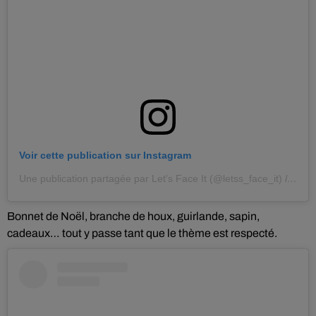
Voir cette publication sur Instagram
Une publication partagée par Let's Face It (@letss_face_it)
le
28 N
Bonnet de Noël, branche de houx, guirlande, sapin,
cadeaux… tout y passe tant que le thème est respecté.