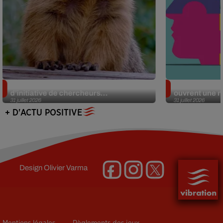
Des marmottes sur OnlyFans : la drôle
Alzheimer : d
d’initiative de chercheurs...
ouvrent une no
31 juillet 2026
31 juillet 2026
+ D'ACTU POSITIVE
Design
Olivier Varma