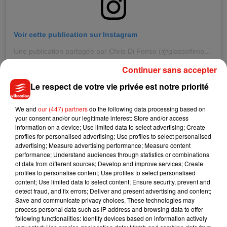
Voir cette publication sur Instagram
Une publication partagée par Chris Di Fonso (@glassoflimoncello)
Continuer sans accepter
Le respect de votre vie privée est notre priorité
We and
our (447) partners
do the following data processing based on
your consent and/or our legitimate interest: Store and/or access
information on a device; Use limited data to select advertising; Create
profiles for personalised advertising; Use profiles to select personalised
advertising; Measure advertising performance; Measure content
performance; Understand audiences through statistics or combinations
of data from different sources; Develop and improve services; Create
profiles to personalise content; Use profiles to select personalised
content; Use limited data to select content; Ensure security, prevent and
detect fraud, and fix errors; Deliver and present advertising and content;
Save and communicate privacy choices. These technologies may
process personal data such as IP address and browsing data to offer
Voir cette publication sur Instagram
following functionalities: Identify devices based on information actively