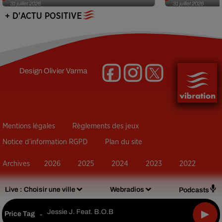
31 juillet 2026
31 juillet 2026
+ D'ACTU POSITIVE
Design
Olivier Varma
Mentions légales
Règlements des jeux
Notice d’information RGPD
Plan du site
Archives
2026
2025
2024
2023
2022
Live :
Choisir une ville
Webradios
Podcasts
Jessie J. Feat. B.o.b
Price Tag
-