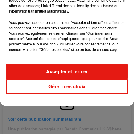
requested; Use precise geolocation data; Match and combine data from
Une publication partagée par stephanie (@stefbamber)
le
3 Oct. 2018 à 6 :25 PDT
other data sources; Link different devices; Identify devices based on
information transmitted automatically.
A voir si les vrais fans oseront sortir maquillés comme ça
Vous pouvez accepter en cliquant sur "Accepter et fermer", ou affiner en
dans la rue.
sélectionnant les finalités et/ou partenaires dans "Gérer mes choix".
Vous pouvez également refuser en cliquant sur "Continuer sans
accepter". Vos préférences ne s'appliqueront que pour ce site. Vous
pouvez mettre à jour vos choix, ou retirer votre consentement à tout
moment via le lien "Gérer les cookies" situé en bas de chaque page.
Accepter et fermer
Gérer mes choix
Voir cette publication sur Instagram
Une publication partagée par Benefit Cosmetics UK (@benefitcosmeticsuk)