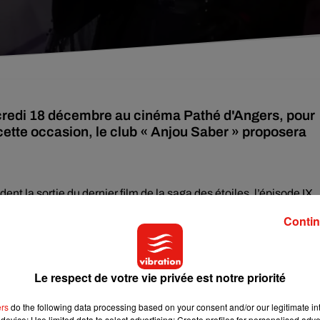
credi 18 décembre au cinéma Pathé d'Angers, pour
 cette occasion, le club « Anjou Saber » proposera
nt la sortie du dernier film de la saga des étoiles, l’épisode IX
némas ont choisi de proposer quelques animations pour le public.
Contin
lir les membres du club
"Anjou Saber"
. 20 personnes ont travaill
 présenté ce mercredi soir. Précisions de
Jocelyn Brouquier, co
Le respect de votre vie privée est notre priorité
ers
do the following data processing based on your consent and/or our legitimate int
device; Use limited data to select advertising; Create profiles for personalised adver