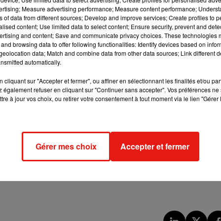
vertising; Measure advertising performance; Measure content performance; Unders
ns of data from different sources; Develop and improve services; Create profiles to 
alised content; Use limited data to select content; Ensure security, prevent and detect
ertising and content; Save and communicate privacy choices. These technologies
and browsing data to offer following functionalities: Identify devices based on infor
, et ludique, c’est devenu aujourd’hui une discipline très sérieuse
eolocation data; Match and combine data from other data sources; Link different de
nsmitted automatically.
cliquant sur "Accepter et fermer", ou affiner en sélectionnant les finalités et/ou pa
 également refuser en cliquant sur "Continuer sans accepter". Vos préférences ne 
tre à jour vos choix, ou retirer votre consentement à tout moment via le lien "Gérer 
di soir dès 18h au cinéma Pathé d’Angers.
Gérer mes choix
Accepter et fermer
ida à Cholet. En revanche, Cinéville aux Ponts-de-Cé a choisi
 ce vendredi 20 décembre à partir de 19h.