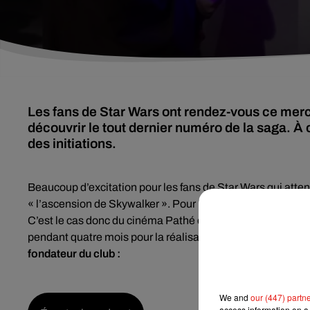
Les fans de Star Wars ont rendez-vous ce mer
découvrir le tout dernier numéro de la saga. À
des initiations.
Beaucoup d’excitation pour les fans de Star Wars qui attende
« l’ascension de Skywalker ». Pour l’occasion, certains ci
C’est le cas donc du cinéma Pathé d’Angers qui va accueil
pendant quatre mois pour la réalisation d’un show qui sera
fondateur du club :
We and
our (447) partn
access information on a 