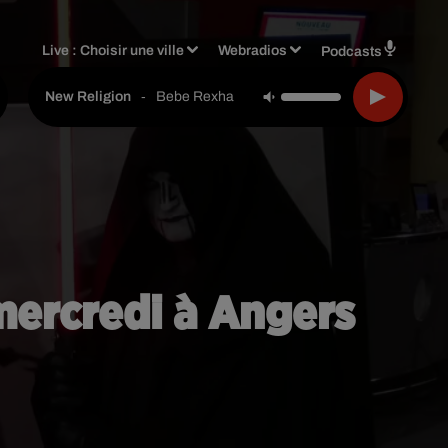
Live :
Choisir une ville
Webradios
Podcasts
-
Bebe Rexha
New Religion
 mercredi à Angers