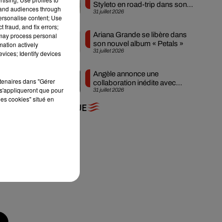
Styleto en road-trip dans son
tand audiences through
31 juillet 2026
nouveau clip
personalise content; Use
 fraud, and fix errors;
Ariana Grande se libère dans
 may process personal
son nouvel album « Petals »
mation actively
,
31 juillet 2026
vices; Identify devices
Angèle annonce une
rtenaires dans "Gérer
collaboration inédite avec
s'appliqueront que pour
31 juillet 2026
Amelie Lens
les cookies" situé en
+ DE MUSIQUE