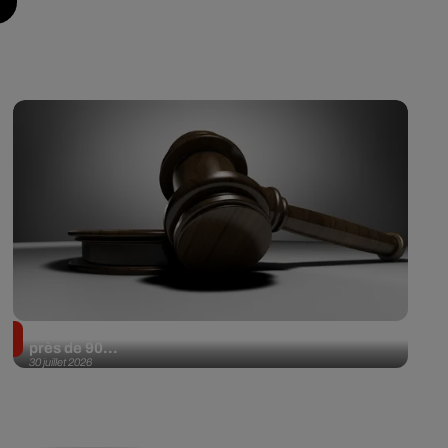
Il achète une veste 3 dollars en friperie et la revend
près de 90...
30 juillet 2026