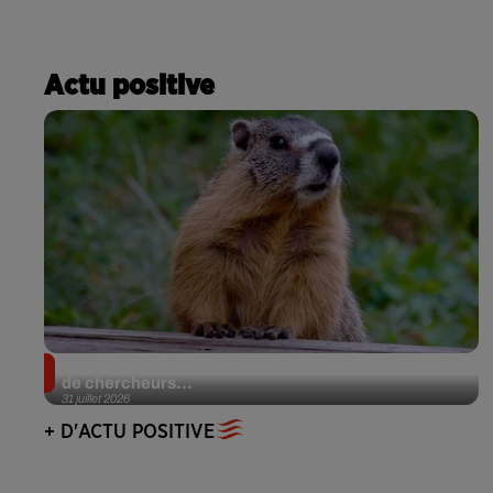
Actu positive
Des marmottes sur OnlyFans : la drôle d’initiative
de chercheurs...
31 juillet 2026
+ D'ACTU POSITIVE