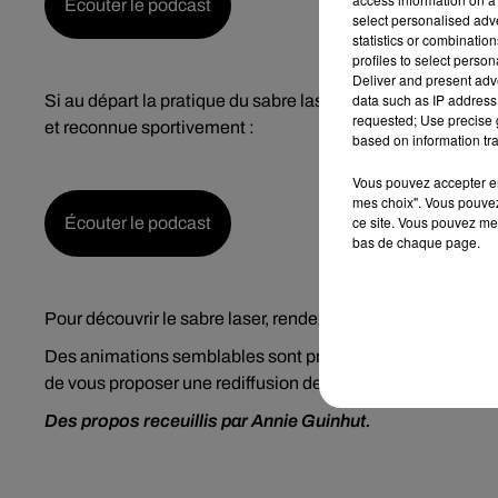
Écouter le podcast
select personalised ad
statistics or combinatio
profiles to select person
Deliver and present adv
data such as IP address 
Si au départ la pratique du sabre laser n’était qu’enfantine
requested; Use precise g
et reconnue sportivement :
based on information tra
Vous pouvez accepter en 
mes choix". Vous pouvez
ce site. Vous pouvez met
Écouter le podcast
bas de chaque page.
Pour découvrir le sabre laser, rendez-vous donc ce mercre
Des animations semblables sont prévues aussi au Cinémov
de vous proposer une rediffusion des épisodes précédents
Des propos receuillis par Annie Guinhut.