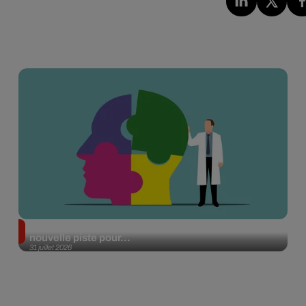
Alzheimer : des chercheurs japonais ouvrent une
nouvelle piste pour...
31 juillet 2026