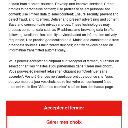
of data from different sources; Develop and improve services; Create
profiles to personalise content; Use profiles to select personalised
— Star Wars France (@StarWarsFR)
November 20, 2019
content; Use limited data to select content; Ensure security, prevent and
detect fraud, and fix errors; Deliver and present advertising and content;
Quelle affiche personnage de
#StarWars
:
Save and communicate privacy choices. These technologies may
#LAscensiondeSkywalker
préférez-vous ? (4/4)
process personal data such as IP address and browsing data to offer
pic.twitter.com/muBfEc1eb3
following functionalities: Identify devices based on information actively
requested; Use precise geolocation data; Match and combine data from
— Star Wars France (@StarWarsFR)
November 20, 2019
other data sources; Link different devices; Identify devices based on
information transmitted automatically.
Et comme une bonne surprise n'arrive jamais seule, sachez
que
les préventes pour aller voir
le prochain Star Wars
sont
Vous pouvez accepter en cliquant sur "Accepter et fermer", ou affiner en
sélectionnant les finalités et/ou partenaires dans "Gérer mes choix".
déjà ouvertes. Vous pouvez donc dès à présent réserver
Vous pouvez également refuser en cliquant sur "Continuer sans
votre place sur
StarWars.fr
ainsi que sur les applications
accepter". Vos préférences ne s'appliqueront que pour ce site. Vous
mobiles et aux caisses des cinémas.
pouvez mettre à jour vos choix, ou retirer votre consentement à tout
moment via le lien "Gérer les cookies" situé en bas de chaque page.
Accepter et fermer
Musique
Gérer mes choix