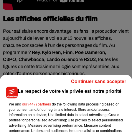
Les affiches officielles du film
Pour satisfaire encore davantage les fans, la production vient
aujourd'hui de lever le voile sur
13 nouvelles affiches,
chacune consacrée à l'un des personnages du film. Au
programme ?
Rey, Kylo Ren, Finn, Poe Dameron,
C3PO, Chewbacca, Lando ou encore R2D2
, toutes les
figures de cette troisième trilogie sont représentées, aux
côtés d'autres personnages historiques.
Continuer sans accepter
Quelle affiche personnage de
#StarWars
:
Le respect de votre vie privée est notre priorité
#LAscensiondeSkywalker
préférez-vous ? (1/4)
pic.twitter.com/WZ7CdQr5kq
We and
our (447) partners
do the following data processing based on
— Star Wars France (@StarWarsFR)
November 20, 2019
your consent and/or our legitimate interest: Store and/or access
information on a device; Use limited data to select advertising; Create
Quelle affiche personnage de
#StarWars
:
profiles for personalised advertising; Use profiles to select personalised
#LAscensiondeSkywalker
préférez-vous ? (2/4)
advertising; Measure advertising performance; Measure content
performance; Understand audiences through statistics or combinations
pic.twitter.com/Idg7aSIGPU