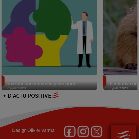
Alzheimer : des chercheurs japonais
Des marmottes
ouvrent une nouvelle piste pour...
d’initiative d
31 juillet 2026
31 juillet 2026
+ D'ACTU POSITIVE
Design
Olivier Varma