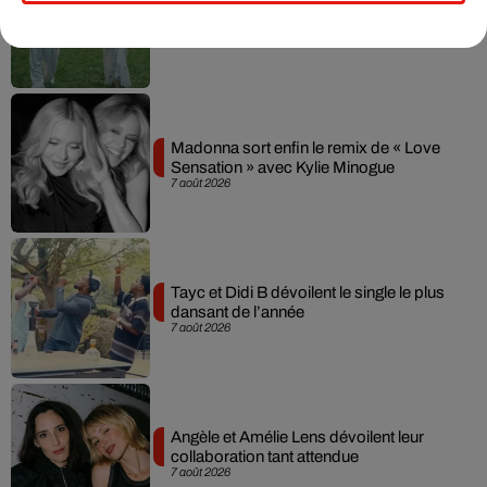
Julien Lieb s’essaye à la vie de chatelain
dans son nouveau clip
7 août 2026
Madonna sort enfin le remix de « Love
Sensation » avec Kylie Minogue
7 août 2026
Tayc et Didi B dévoilent le single le plus
dansant de l’année
7 août 2026
Angèle et Amélie Lens dévoilent leur
collaboration tant attendue
7 août 2026