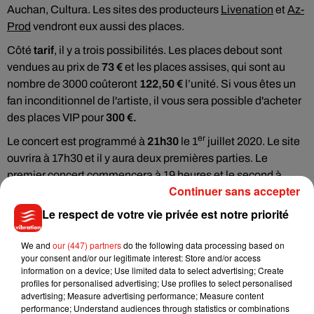
Auchan, Cultura. Les sites des producteurs
Livenation
et
Az-
Prod
vendront eux aussi des places.
Côté
tarif
, il y a trois possibilités. Les places debout sont
vendues au prix de
73 €
et les places assises, qui sont au
nombre de 3000 coûteront
122,50 €
l’unité. Si vous êtes un
fan inconditionnel de l'artiste, il vous sera possible d'acheter
des places VIP pour
300 €.
er
Le concert est programmé à
21h30
le 1
juillet 2020. Le site
ouvrira à 17h30 et il y aura deux premières parties. Le
premier concert commencera à 19 heures et le second à
Continuer sans accepter
20h15.
Le respect de votre vie privée est notre priorité
We and
our (447) partners
do the following data processing based on
your consent and/or our legitimate interest: Store and/or access
Musique
information on a device; Use limited data to select advertising; Create
profiles for personalised advertising; Use profiles to select personalised
advertising; Measure advertising performance; Measure content
performance; Understand audiences through statistics or combinations
Julien Lieb s’essaye à la vie de chatelain