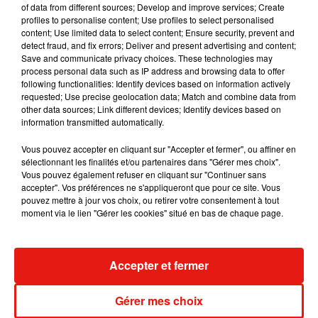
of data from different sources; Develop and improve services; Create
dans son nouveau clip
profiles to personalise content; Use profiles to select personalised
7 août 2026
content; Use limited data to select content; Ensure security, prevent and
detect fraud, and fix errors; Deliver and present advertising and content;
Save and communicate privacy choices. These technologies may
process personal data such as IP address and browsing data to offer
following functionalities: Identify devices based on information actively
Madonna sort enfin le remix de « Love
requested; Use precise geolocation data; Match and combine data from
Sensation » avec Kylie Minogue
other data sources; Link different devices; Identify devices based on
7 août 2026
information transmitted automatically.
Vous pouvez accepter en cliquant sur "Accepter et fermer", ou affiner en
sélectionnant les finalités et/ou partenaires dans "Gérer mes choix".
Vous pouvez également refuser en cliquant sur "Continuer sans
Tayc et Didi B dévoilent le single le plus
accepter". Vos préférences ne s'appliqueront que pour ce site. Vous
dansant de l’année
pouvez mettre à jour vos choix, ou retirer votre consentement à tout
7 août 2026
moment via le lien "Gérer les cookies" situé en bas de chaque page.
Accepter et fermer
Angèle et Amélie Lens dévoilent leur
collaboration tant attendue
Gérer mes choix
7 août 2026