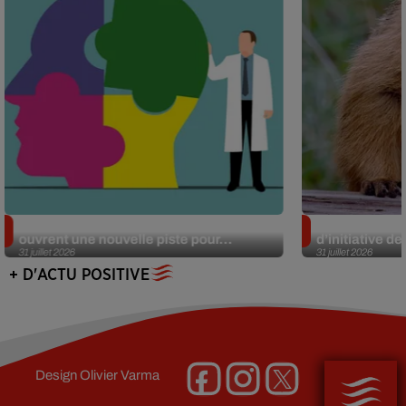
Alzheimer : des chercheurs japonais
Des marmottes
ouvrent une nouvelle piste pour...
d’initiative d
31 juillet 2026
31 juillet 2026
+ D'ACTU POSITIVE
Design
Olivier Varma