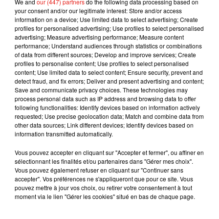
We and
our (447) partners
do the following data processing based on
your consent and/or our legitimate interest: Store and/or access
— Cédric O (@cedric_o)
June 3, 2020
information on a device; Use limited data to select advertising; Create
profiles for personalised advertising; Use profiles to select personalised
advertising; Measure advertising performance; Measure content
performance; Understand audiences through statistics or combinations
of data from different sources; Develop and improve services; Create
Musique
profiles to personalise content; Use profiles to select personalised
content; Use limited data to select content; Ensure security, prevent and
detect fraud, and fix errors; Deliver and present advertising and content;
Save and communicate privacy choices. These technologies may
Julien Lieb s’essaye à la vie de chatelain
process personal data such as IP address and browsing data to offer
dans son nouveau clip
following functionalities: Identify devices based on information actively
7 août 2026
requested; Use precise geolocation data; Match and combine data from
other data sources; Link different devices; Identify devices based on
information transmitted automatically.
Vous pouvez accepter en cliquant sur "Accepter et fermer", ou affiner en
sélectionnant les finalités et/ou partenaires dans "Gérer mes choix".
Madonna sort enfin le remix de « Love
Vous pouvez également refuser en cliquant sur "Continuer sans
Sensation » avec Kylie Minogue
accepter". Vos préférences ne s'appliqueront que pour ce site. Vous
7 août 2026
pouvez mettre à jour vos choix, ou retirer votre consentement à tout
moment via le lien "Gérer les cookies" situé en bas de chaque page.