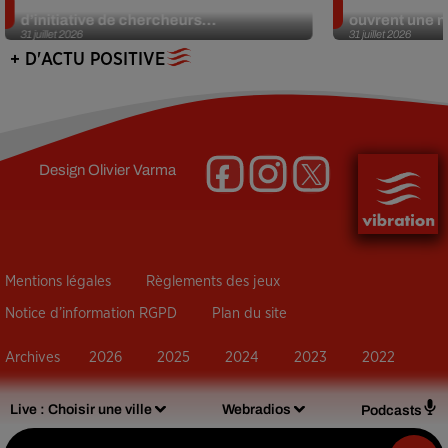
Des marmottes sur OnlyFans : la drôle
Alzheimer : d
d’initiative de chercheurs...
ouvrent une no
31 juillet 2026
31 juillet 2026
+ D'ACTU POSITIVE
Design
Olivier Varma
Mentions légales
Règlements des jeux
Notice d’information RGPD
Plan du site
Archives
2026
2025
2024
2023
2022
Live :
Choisir une ville
Webradios
Podcasts