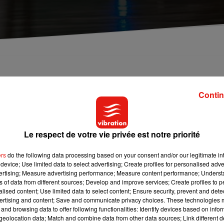
t du marché de Noël de Strasbourg, a été abattu par l
Contin
tier de Neudorf ! Hier soir, jeudi 13 décembre 2018, les forces de
Le respect de votre vie privée est notre priorité
 marché de Noël.
ers
do the following data processing based on your consent and/or our legitimate int
lé par une femme dans l’après-midi. Il a ensuite échangé des tirs
device; Use limited data to select advertising; Create profiles for personalised adver
t conclue par la mort du terroriste. Daesh a aussitôt revendiqué
vertising; Measure advertising performance; Measure content performance; Unders
ns of data from different sources; Develop and improve services; Create profiles to 
alised content; Use limited data to select content; Ensure security, prevent and detect
ertising and content; Save and communicate privacy choices. These technologies
e personne. Cinq victimes sont toujours gravement blessées, dont
and browsing data to offer following functionalities: Identify devices based on infor
eolocation data; Match and combine data from other data sources; Link different de
 également été légèrement blessées.