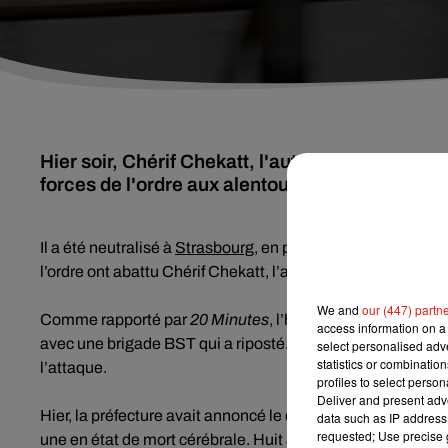
Hier soir, Chérif Chekatt, l'auteur de l'attenta
forces de l'ordre aux alentours de 21h ⬦
Il a été neutralisé à
Strasbourg
, en pleine rue, dans le quar
l’ordre ont abattu Chérif Chekatt, l’auteur de l’attentat du
We and
our (447) partn
Comme rapporté par
20 Minutes
, l’homme avait été signa
access information on a 
avec une brigade BST qui a riposté. Confrontation qui s’es
select personalised ad
statistics or combinatio
l’attaque.
profiles to select person
Deliver and present adv
Hier, la préfecture avait annoncé le décès d’une troisièm
data such as IP address 
requested; Use precise g
une en état de mort cérébrale. Huit autres personnes ont