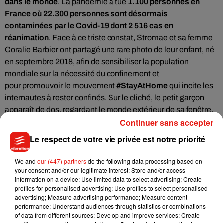
dans le monde
.
La pandémie a tué
1.100 personnes
e
n
France où 22.300 personnes sont désormais
contaminées
par le
Covid-19
dont 2 516 cas en
réanimation
. Face à ce triste constat, Stromae et sa femme
Coralie Barbier ont partagé une rare photo de leur enfant, né
en septembre 2018, afin de sensibiliser la population
mondiale sur la nécessité du confinement et
pour
promouvoir le mouvement
#StayAtHome
qui incite les
internautes à rester confinés. Sur le cliché, le petit garçon
apparaît de dos, regardant le monde extérieur de sa fenêtre.
Continuer sans accepter
Le respect de votre vie privée est notre priorité
We and
our (447) partners
do the following data processing based on
your consent and/or our legitimate interest: Store and/or access
information on a device; Use limited data to select advertising; Create
profiles for personalised advertising; Use profiles to select personalised
advertising; Measure advertising performance; Measure content
performance; Understand audiences through statistics or combinations
of data from different sources; Develop and improve services; Create