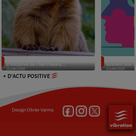
Des marmottes sur OnlyFans : la drôle
Alzheimer : d
d’initiative de chercheurs...
ouvrent une no
31 juillet 2026
31 juillet 2026
+ D'ACTU POSITIVE
Design
Olivier Varma