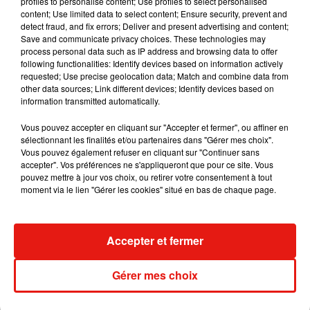
profiles to personalise content; Use profiles to select personalised
content; Use limited data to select content; Ensure security, prevent and
detect fraud, and fix errors; Deliver and present advertising and content;
Save and communicate privacy choices. These technologies may
process personal data such as IP address and browsing data to offer
Voir cette publication sur Instagram
following functionalities: Identify devices based on information actively
�x�#stayathome
requested; Use precise geolocation data; Match and combine data from
other data sources; Link different devices; Identify devices based on
Une publication partagée par
Barbier Coralie
(@barbiercoralie) le
information transmitted automatically.
Vous pouvez accepter en cliquant sur "Accepter et fermer", ou affiner en
Un message clair et précis qui, on l'espère, encouragera les
sélectionnant les finalités et/ou partenaires dans "Gérer mes choix".
Vous pouvez également refuser en cliquant sur "Continuer sans
plus récalcitrants à rester chez eux.
accepter". Vos préférences ne s'appliqueront que pour ce site. Vous
pouvez mettre à jour vos choix, ou retirer votre consentement à tout
moment via le lien "Gérer les cookies" situé en bas de chaque page.
Musique
Accepter et fermer
Julien Lieb s’essaye à la vie de chatelain
Gérer mes choix
dans son nouveau clip
7 août 2026