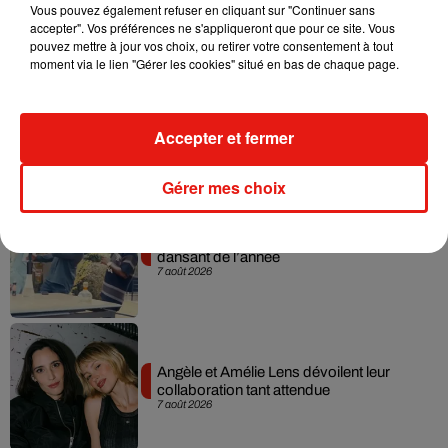
7 août 2026
Vous pouvez également refuser en cliquant sur "Continuer sans
accepter". Vos préférences ne s'appliqueront que pour ce site. Vous
pouvez mettre à jour vos choix, ou retirer votre consentement à tout
moment via le lien "Gérer les cookies" situé en bas de chaque page.
Madonna sort enfin le remix de « Love
Sensation » avec Kylie Minogue
Accepter et fermer
7 août 2026
Gérer mes choix
Tayc et Didi B dévoilent le single le plus
dansant de l’année
7 août 2026
Angèle et Amélie Lens dévoilent leur
collaboration tant attendue
7 août 2026