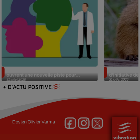
Alzheimer : des chercheurs japonais
Des marmottes
ouvrent une nouvelle piste pour...
d’initiative d
31 juillet 2026
31 juillet 2026
+ D'ACTU POSITIVE
Design
Olivier Varma