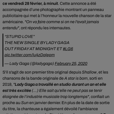
ce vendredi 28 février, à minuit
. Cette annonce a été
accompagnée d’une photographie montrant un panneau
publicitaire qui met à l’honneur la nouvelle chanson de la star
américaine.
"On va faire comme si on ne l'avait jamais
entendu"
, ont répondu les internautes.
“STUPID LOVE”
THE NEW SINGLE BY LADY GAGA
OUT FRIDAY AT MIDNIGHT ET
#LG6
pic.twitter.com/lu4zDqlepm
— Lady Gaga (@ladygaga)
February 25, 2020
S'il
s'agit de son premier titre original depuis
Shallow
, et les
chansons de la bande originale de
A star is born
, sorti en
2018,
"
Lady Gaga a travaillé en studio durant un an et elle
est très excitée
(…) Elle sait qu’elle ne peut pas se tenir
éloignée de l’industrie musicale trop longtemps"
, confiait un
proche au
Sun
en janvier dernier.
En plus de la date de sortie
du titre, la chanteuse a également dévoilé l'ambiance