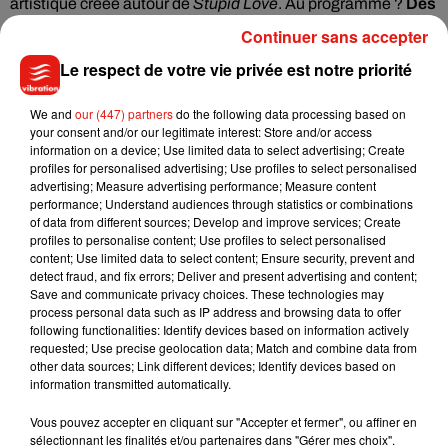
artistique créée autour de
Stupid Love
. Au programme ?
Des
couleurs flashy pour un univers de science-fiction, très
Continuer sans accepter
futuriste
.
Le respect de votre vie privée est notre priorité
Fans think that
@LadyGaga
’s upcoming album is titled
‘CHROMATICA’ after discovering the word on a
We and
our (447) partners
do the following data processing based on
your consent and/or our legitimate interest: Store and/or access
#StupidLove
promotional banner.
#LG6
information on a device; Use limited data to select advertising; Create
pic.twitter.com/BGkhSx6JD1
profiles for personalised advertising; Use profiles to select personalised
advertising; Measure advertising performance; Measure content
— Pop Crave (@PopCrave)
February 25, 2020
performance; Understand audiences through statistics or combinations
of data from different sources; Develop and improve services; Create
Les fans sont d'orès et déjà dans les starting-blocks !
profiles to personalise content; Use profiles to select personalised
Patience...
content; Use limited data to select content; Ensure security, prevent and
detect fraud, and fix errors; Deliver and present advertising and content;
Save and communicate privacy choices. These technologies may
process personal data such as IP address and browsing data to offer
following functionalities: Identify devices based on information actively
Musique
requested; Use precise geolocation data; Match and combine data from
other data sources; Link different devices; Identify devices based on
information transmitted automatically.
Julien Lieb s’essaye à la vie de chatelain
Vous pouvez accepter en cliquant sur "Accepter et fermer", ou affiner en
dans son nouveau clip
sélectionnant les finalités et/ou partenaires dans "Gérer mes choix".