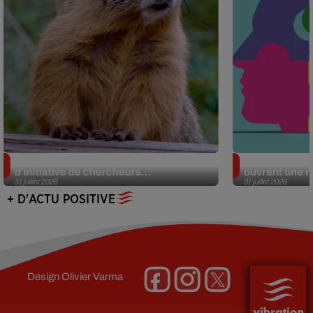
Des marmottes sur OnlyFans : la drôle
Alzheimer : d
d’initiative de chercheurs...
ouvrent une no
31 juillet 2026
31 juillet 2026
+ D'ACTU POSITIVE
Design
Olivier Varma