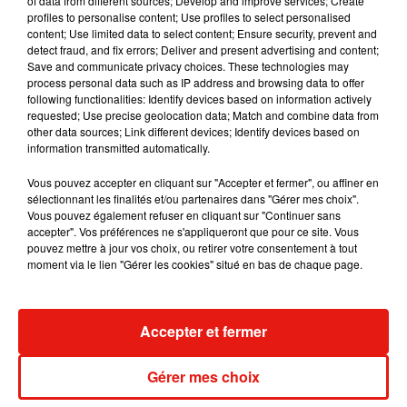
of data from different sources; Develop and improve services; Create
profiles to personalise content; Use profiles to select personalised
appointment. #lorealpro #hairgoals #hairstyle #onlyinsalon
content; Use limited data to select content; Ensure security, prevent and
#hair #hairinspo #StyleMyHair
detect fraud, and fix errors; Deliver and present advertising and content;
Save and communicate privacy choices. These technologies may
Une publication partagée par
L'Oréal Professionnel
(@lorealpro) le
process personal data such as IP address and browsing data to offer
following functionalities: Identify devices based on information actively
Toutes les colorations ne sont pas parfaites, il y en a qui sont
requested; Use precise geolocation data; Match and combine data from
other data sources; Link different devices; Identify devices based on
mieux faites que d’autres, mais cela permet quand même
information transmitted automatically.
d’avoir un petit aperçu avant de prendre son rendez-vous
chez le coiffeur.
Vous pouvez accepter en cliquant sur "Accepter et fermer", ou affiner en
sélectionnant les finalités et/ou partenaires dans "Gérer mes choix".
Disponible sur Android et iOS, vous avez maintenant toutes
Vous pouvez également refuser en cliquant sur "Continuer sans
accepter". Vos préférences ne s'appliqueront que pour ce site. Vous
les cartes en main pour réussir votre relooking.
pouvez mettre à jour vos choix, ou retirer votre consentement à tout
moment via le lien "Gérer les cookies" situé en bas de chaque page.
Musique
Accepter et fermer
Gérer mes choix
Julien Lieb s’essaye à la vie de chatelain
dans son nouveau clip