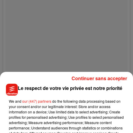
Continuer sans accepter
Le respect de votre vie privée est notre priorité
We and
our (447) partners
do the following data processing based on
your consent and/or our legitimate interest: Store and/or access
information on a device; Use limited data to select advertising; Create
profiles for personalised advertising; Use profiles to select personalised
Discover your next look: Is it blue hair or better go for pink hair?
advertising; Measure advertising performance; Measure content
�x܍ Download the StyleMyHair 3D App to find your next hair
performance; Understand audiences through statistics or combinations
style! Try on different cuts and colors before your next salon