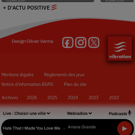
31 juillet 2026
31 juillet 2026
+ D'ACTU POSITIVE
Design
Olivier Varma
Mentions légales
Règlements des jeux
Notice d’information RGPD
Plan du site
Archives
2026
2025
2024
2023
2022
Live :
Choisir une ville
Webradios
Podcasts
Ariana Grande
Hate That I Made You Love Me
-