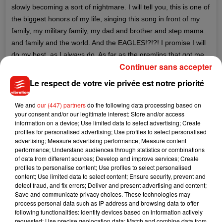
slowly becoming a sort of nightmare. I will tell you, this is one of
the biggest honors of my life, singing this song in front of my
family, my military family, my dad and brother and step mama
and family and the world. And the EAGLES!?!?! I promise I will
do my best, as I always do. As far as the gremlins that got me
Continuer sans accepter
into this mess, you can cough at me for the rest of your lives. If
it’s a contest, babies, you win. #spreadthelove
Le respect de votre vie privée est notre priorité
#spreadthegerms #pleasegivememyvoiceback
#ificansingimgonnakillit
We and
our (447) partners
do the following data processing based on
your consent and/or our legitimate interest: Store and/or access
Une publication partagée par
P!NK
(@pink) le
3 Févr. 2018 à 12 :37 PST
information on a device; Use limited data to select advertising; Create
profiles for personalised advertising; Use profiles to select personalised
La troisième pour Justin
advertising; Measure advertising performance; Measure content
performance; Understand audiences through statistics or combinations
Justin Timberlake est un habitué de la performance au Super
of data from different sources; Develop and improve services; Create
profiles to personalise content; Use profiles to select personalised
Bowl, puisqu’il y chantera pour la troisième fois de sa
content; Use limited data to select content; Ensure security, prevent and
carrière. La première, c’était en 2001 alors qu’il était encore
detect fraud, and fix errors; Deliver and present advertising and content;
membre du groupe NSYNC. Et la deuxième, c’était, bien sûr,
Save and communicate privacy choices. These technologies may
process personal data such as IP address and browsing data to offer
comment l’oublier, en 2004, avec Janet Jackson. Une
following functionalities: Identify devices based on information actively
prestation qui est restée dans les mémoires de tous les
requested; Use precise geolocation data; Match and combine data from