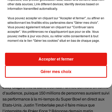
américains pour la plupart choqués par les images. En effet,
other data sources; Link different devices; Identify devices based on
information transmitted automatically.
Justin avait malencontreusement arraché le soutien-gorge
de la chanteuse qui avait alors dévoilé un sein nu en direct à
Vous pouvez accepter en cliquant sur "Accepter et fermer", ou affiner en
la télévision.
sélectionnant les finalités et/ou partenaires dans "Gérer mes choix".
Vous pouvez également refuser en cliquant sur "Continuer sans
Une visite musicale venue de l’au-delà
accepter". Vos préférences ne s'appliqueront que pour ce site. Vous
pouvez mettre à jour vos choix, ou retirer votre consentement à tout
C’est une des grosses rumeurs rapportée par la chaîne
TMZ
:
moment via le lien "Gérer les cookies" situé en bas de chaque page.
le chanteur Prince, décédé en 2016, pourrait apparaître sous
forme holographique pendant le spectacle de Justin
Timberlake. Et même si ce n’est qu’une rumeur, Prince étant
Accepter et fermer
originaire de Minneapolis, il est fort à parier qu’un hommage
lui sera rendu d’une façon ou d’une autre.
Gérer mes choix
Justin plus fort que Gaga ?
Lady Gaga a mis la barre très haut l’année dernière en terme
d’audience, puisque 150 millions de personnes auraient suivi
sa performance à la mi-temps du Super Bowl en direct aux
Etats-Unis. Justin Timberlake peut-il faire mieux que
l’interprète de
Poker Face
? Réponse demain matin.