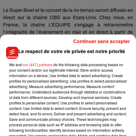
Le Super Bowl et le concert de la mi-temps seront diffusés en
direct sur la chaîne CBS aux Etats-Unis. Chez nous, en
France, la chaîne L’ÉQUIPE s’engage à retransmettre
l’intégralité de l’événement en clair et en direct à partir de
minuit (lien ci-dessous). Une première. Il sera également
Continuer sans accepter
possible de suivre le match et le concert sur beIN SPORTS 1.
Le respect de votre vie privée est notre priorité
Le passage de The Weeknd est estimé aux alentours de
2h30 du matin (heure française). Bonne soirée à tous !
We and
our (447) partners
do the following data processing based on
your consent and/or our legitimate interest: Store and/or access
�xa� La performance du
#SuperBowl
de
#TheWeeknd
information on a device; Use limited data to select advertising; Create
profiles for personalised advertising; Use profiles to select personalised
sera approximativement à 2H30 du matin (heure française).
advertising; Measure advertising performance; Measure content
performance; Understand audiences through statistics or combinations
Lien:
of data from different sources; Develop and improve services; Create
profiles to personalise content; Use profiles to select personalised
�x}�
https://t.co/rUWdG2MVfd
(disponible aussi sur la
content; Use limited data to select content; Ensure security, prevent and
chaîne télévisée L’Équipe)
detect fraud, and fix errors; Deliver and present advertising and content;
�x}�
https://t.co/hqxRpLnceo
Save and communicate privacy choices. These technologies may
process personal data such as IP address and browsing data to offer
pic.twitter.com/0NJW2LLGXY
following functionalities: Identify devices based on information actively
requested; Use precise geolocation data; Match and combine data from
— The Weeknd France (@thewkndFR2)
February 7, 2021