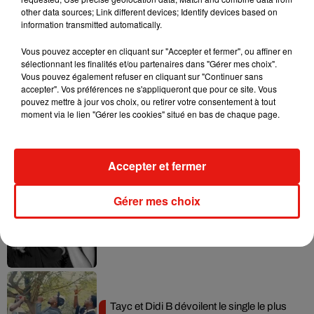
other data sources; Link different devices; Identify devices based on
information transmitted automatically.
Vous pouvez accepter en cliquant sur "Accepter et fermer", ou affiner en
sélectionnant les finalités et/ou partenaires dans "Gérer mes choix".
Musique
Vous pouvez également refuser en cliquant sur "Continuer sans
accepter". Vos préférences ne s'appliqueront que pour ce site. Vous
pouvez mettre à jour vos choix, ou retirer votre consentement à tout
moment via le lien "Gérer les cookies" situé en bas de chaque page.
Julien Lieb s’essaye à la vie de chatelain
dans son nouveau clip
7 août 2026
Accepter et fermer
Gérer mes choix
Madonna sort enfin le remix de « Love
Sensation » avec Kylie Minogue
7 août 2026
Tayc et Didi B dévoilent le single le plus