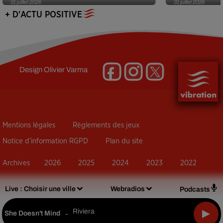
31 juillet 2026
31 juillet 2026
+ D'ACTU POSITIVE
Design
Olivier Varma
Mentions légales
Règlements des jeux
Notice d’information RGPD
Plan du site
Archives
2026
2025
2024
2023
2022
Live :
Choisir une ville
Webradios
Podcasts
Riviera
She Doesn't Mind
-