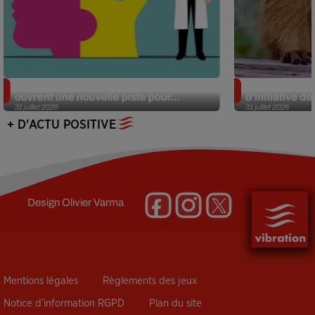
Alzheimer : des chercheurs japonais
Des marmottes
ouvrent une nouvelle piste pour...
d’initiative d
31 juillet 2026
31 juillet 2026
+ D'ACTU POSITIVE
Design
Olivier Varma
Mentions légales
Règlements des jeux
Notice d’information RGPD
Plan du site