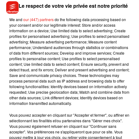
Le respect de votre vie privée est notre priorité
We and
our (447) partners
do the following data processing based on
La saison 15 de
Supernatural
démarrera le 10 octobre
your consent and/or our legitimate interest: Store and/or access
information on a device; Use limited data to select advertising; Create
prochain sur la chaîne
CW
, aux États-Unis, et marquera donc
profiles for personalised advertising; Use profiles to select personalised
la fin de la série fantastique avec 20 ultimes épisodes très
advertising; Measure advertising performance; Measure content
attendus.
performance; Understand audiences through statistics or combinations
of data from different sources; Develop and improve services; Create
profiles to personalise content; Use profiles to select personalised
content; Use limited data to select content; Ensure security, prevent and
detect fraud, and fix errors; Deliver and present advertising and content;
Save and communicate privacy choices. These technologies may
Musique
process personal data such as IP address and browsing data to offer
following functionalities: Identify devices based on information actively
requested; Use precise geolocation data; Match and combine data from
other data sources; Link different devices; Identify devices based on
Julien Lieb s’essaye à la vie de chatelain
information transmitted automatically.
dans son nouveau clip
7 août 2026
Vous pouvez accepter en cliquant sur "Accepter et fermer", ou affiner en
sélectionnant les finalités et/ou partenaires dans "Gérer mes choix".
Vous pouvez également refuser en cliquant sur "Continuer sans
accepter". Vos préférences ne s'appliqueront que pour ce site. Vous
pouvez mettre à jour vos choix, ou retirer votre consentement à tout