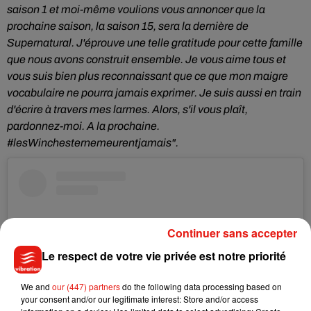
saison 1 et moi-même voulions vous annoncer que la
prochaine saison, la saison 15, sera la dernière de
Supernatural. J'éprouve une telle gratitude pour cette famille
que nous avons construit ensemble. Je vous aime tous et
vous suis bien plus reconnaissant que ce que mon maigre
vocabulaire ne pourra jamais exprimer. Je suis aussi en train
d'écrire à travers mes larmes. Alors, s'il vous plaît,
pardonnez-moi. A la prochaine.
#lesWinchesternemeurentjamais".
Continuer sans accepter
Le respect de votre vie privée est notre priorité
We and
our (447) partners
do the following data processing based on
your consent and/or our legitimate interest: Store and/or access