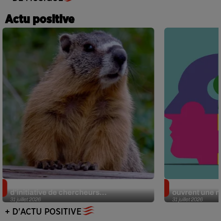
Actu positive
Des marmottes sur OnlyFans : la drôle
Alzheimer : d
d’initiative de chercheurs...
ouvrent une no
31 juillet 2026
31 juillet 2026
+ D'ACTU POSITIVE