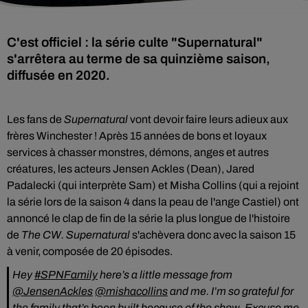
C'est officiel : la série culte "Supernatural"
s'arrêtera au terme de sa quinzième saison,
diffusée en 2020.
Les fans de
Supernatural
vont devoir faire leurs adieux aux
frères
Winchester
!
Après 15 années de bons et loyaux
services à chasser monstres, démons, anges et autres
créatures, les acteurs Jensen Ackles (Dean), Jared
Padalecki (qui interprète Sam) et Misha Collins (qui a rejoint
la série lors de la saison 4 dans la peau de l'ange Castiel) ont
annoncé
le clap de fin de
l
a série la plus longue de l'histoire
de
The CW. Supernatural
s'achèvera donc avec la saison 15
à venir, composée de 20 épisodes.
Hey
#SPNFamily
here’s a little message from
@JensenAckles
@mishacollins
and me. I’m so grateful for
the family that’s been built because of the show. Excuse me