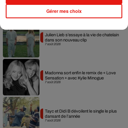
Gérer mes choix
Musique
Julien Lieb s’essaye à la vie de chatelain
dans son nouveau clip
7 août 2026
Madonna sort enfin le remix de « Love
Sensation » avec Kylie Minogue
7 août 2026
Tayc et Didi B dévoilent le single le plus
dansant de l’année
7 août 2026