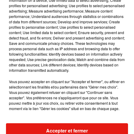
information on a device; Use limited data to select advertising; Create
profiles for personalised advertising; Use profiles to select personalised
advertising; Measure advertising performance; Measure content
performance; Understand audiences through statistics or combinations
Voir cette publication sur Instagram
of data from different sources; Develop and improve services; Create
profiles to personalise content; Use profiles to select personalised
Dear #spnfamily , Season 1 @jensenackles and I want you
content; Use limited data to select content; Ensure security, prevent and
to know that next season, SEASON 15, will be the last
detect fraud, and fix errors; Deliver and present advertising and content;
season of #supernatural. I am so incredibly grateful for the
Save and communicate privacy choices. These technologies may
process personal data such as IP address and browsing data to offer
family that we’ve all built together. I love y’all and am more
following functionalities: Identify devices based on information actively
appreciative of y’all than my meager vocabulary could hope
requested; Use precise geolocation data; Match and combine data from
to describe. I’m also typing through tears. So, please forgive
other data sources; Link different devices; Identify devices based on
information transmitted automatically.
me. ‘Til next time. #WinchestersNeverDie
Vous pouvez accepter en cliquant sur "Accepter et fermer", ou affiner en
Une publication partagée par
Jared Padalecki
(@jaredpadalecki) le
sélectionnant les finalités et/ou partenaires dans "Gérer mes choix".
Vous pouvez également refuser en cliquant sur "Continuer sans
accepter". Vos préférences ne s'appliqueront que pour ce site. Vous
La chaîne CW, qui diffuse le programme depuis 2006, a, de
pouvez mettre à jour vos choix, ou retirer votre consentement à tout
son côté, confirmé la fin de
Supernatural.
Durant toute ses
moment via le lien "Gérer les cookies" situé en bas de chaque page.
années de diffusion, le show aura totalisé pas moins de 327
épisodes.
Accepter et fermer