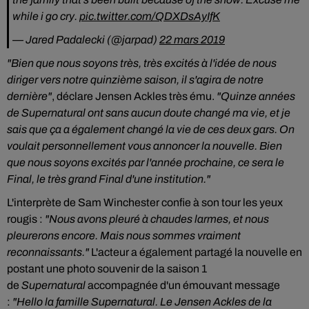
while i go cry.
pic.twitter.com/QDXDsAyIfK
— Jared Padalecki (@jarpad)
22 mars 2019
"Bien que nous soyons très, très excités à l'idée de nous
diriger vers notre quinzième saison, il s'agira de notre
dernière"
, déclare Jensen Ackles très ému.
"Quinze années
de Supernatural ont sans aucun doute changé ma vie, et je
sais que ça a également changé la vie de ces deux gars. On
voulait personnellement vous annoncer la nouvelle. Bien
que nous soyons excités par l'année prochaine, ce sera le
Final, le très grand Final d'une institution."
L'interprète de Sam Winchester confie à son tour les yeux
rougis :
"Nous avons pleuré à chaudes larmes, et nous
pleurerons encore. Mais nous sommes vraiment
reconnaissants."
L'acteur a également partagé la nouvelle en
postant une photo souvenir de la saison 1
de
Supernatural
accompagnée d'un émouvant message
:
"Hello la famille Supernatural. Le Jensen Ackles de la