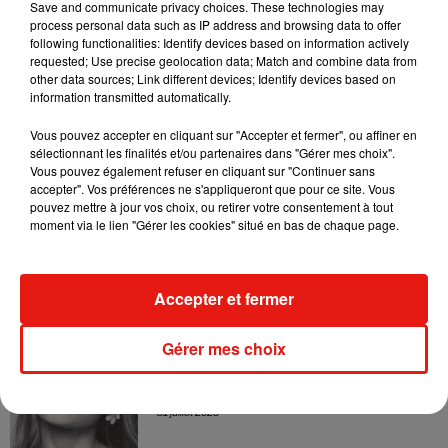
Save and communicate privacy choices. These technologies may
4 août 2026
process personal data such as IP address and browsing data to offer
following functionalities: Identify devices based on information actively
requested; Use precise geolocation data; Match and combine data from
other data sources; Link different devices; Identify devices based on
information transmitted automatically.
Ariana Grande prendra une pause après
sa tournée mondiale
Vous pouvez accepter en cliquant sur "Accepter et fermer", ou affiner en
4 août 2026
sélectionnant les finalités et/ou partenaires dans "Gérer mes choix".
Vous pouvez également refuser en cliquant sur "Continuer sans
accepter". Vos préférences ne s'appliqueront que pour ce site. Vous
pouvez mettre à jour vos choix, ou retirer votre consentement à tout
moment via le lien "Gérer les cookies" situé en bas de chaque page.
Grand Corps Malade emmène Styleto
en road-trip dans son nouveau clip
31 juillet 2026
Accepter et fermer
Gérer mes choix
Ariana Grande se libère dans son nouvel
album « Petals »
31 juillet 2026