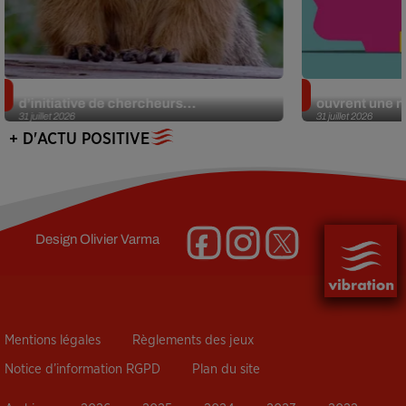
Des marmottes sur OnlyFans : la drôle
Alzheimer : d
d’initiative de chercheurs...
ouvrent une no
31 juillet 2026
31 juillet 2026
+ D'ACTU POSITIVE
Design
Olivier Varma
Mentions légales
Règlements des jeux
Notice d’information RGPD
Plan du site