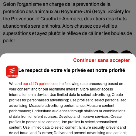
Selon l’organisme en charge de la prévention de la
protection des animaux au Royaume-Uni (Royal Society for
the Prevention of Cruelty to Animals), deux tiers des chats
abandonnés seraient noirs. Alors chassez ces vieilles
superstitions et ayez plutôt le réflexe de câliner les boules de
poils !
Continuer sans accepter
Musique
Le respect de votre vie privée est notre priorité
We and
our (447) partners
do the following data processing based on
your consent and/or our legitimate interest: Store and/or access
Benny Blanco invite Selena Gomez et
information on a device; Use limited data to select advertising; Create
Becky G sur son nouveau single
profiles for personalised advertising; Use profiles to select personalised
5 août 2026
advertising; Measure advertising performance; Measure content
performance; Understand audiences through statistics or combinations
of data from different sources; Develop and improve services; Create
profiles to personalise content; Use profiles to select personalised
content; Use limited data to select content; Ensure security, prevent and
Tiny Desk invite Charlie Puth pour une
detect fraud, and fix errors; Deliver and present advertising and content;
live session solaire