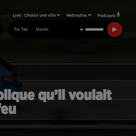
Live :
Choisir une ville
Webradios
Podcasts
-
Maelle
Tic Tac
lique qu’il voulait
feu