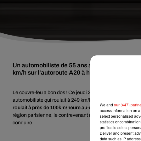
Un automobiliste de 55 ans a été interpellé ce j
km/h sur l'autoroute A20 à hauteur de Celon da
Le couvre-feu a bon dos !
Ce jeudi 22 octobre, les gendarm
automobiliste qui roulait à 249 km/h sur l’autoroute.
L'homm
We and
our (447) partn
roulait à près de 100km/heure au-dessus des limites de vi
access information on a 
région parisienne, le contrevenant n'a semble-t-il pas réus
select personalised ad
statistics or combinatio
conduire.
profiles to select person
Deliver and present adv
data such as IP address 