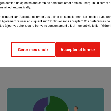
tu d'une rétention administrative. Malheureusement pour lui, le
eolocation data; Match and combine data from other data sources; Link different de
nsmitted automatically.
bunal judiciaire de Châteauroux. Pour rappel,
le gouvernement
ures du matin
pour 54 départements et 46 millions de Français.
cliquant sur "Accepter et fermer", ou affiner en sélectionnant les finalités et/ou pa
 également refuser en cliquant sur "Continuer sans accepter". Vos préférences ne 
tre à jour vos choix, ou retirer votre consentement à tout moment via le lien "Gérer 
Gérer mes choix
Accepter et fermer