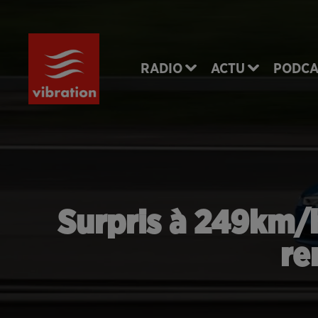
RADIO
ACTU
PODCA
Surpris à 249km/h 
re