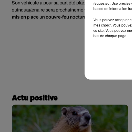
Son véhicule a pour sa part été
placé à la fourrière en ver
requested; Use precise g
based on information tra
quinquagénaire sera prochainement convoqué devant le tri
mis en place un couvre-feu nocturne de 21 heures à 6 he
Vous pouvez accepter en 
mes choix". Vous pouvez
ce site. Vous pouvez met
bas de chaque page.
Actu positive