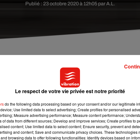
Publié : 23 octobre 2020 à 12h05 par A.L.
eudi soir par les gendarmes alors qu'il circulait à 2
Contin
ns l'Indre, "à cause du couvre-feu".
Le respect de votre vie privée est notre priorité
es d’
Argenton-sur-Creuse
, dans l'Indre, ont intercepté un
e âgé de 55 ans a tenté de se justifier en expliquant qu'il
ers
do the following data processing based on your consent and/or our legitimate int
tesse car il voulait rentrer
"avant le couvre-feu"
.
Venu de la
device; Use limited data to select advertising; Create profiles for personalised adver
si à convaincre les gendarmes, qui lui ont retiré son permis de
vertising; Measure advertising performance; Measure content performance; Unders
ns of data from different sources; Develop and improve services; Create profiles to 
alised content; Use limited data to select content; Ensure security, prevent and detect
ertising and content; Save and communicate privacy choices. These technologies
and browsing data to offer following functionalities: Identify devices based on infor