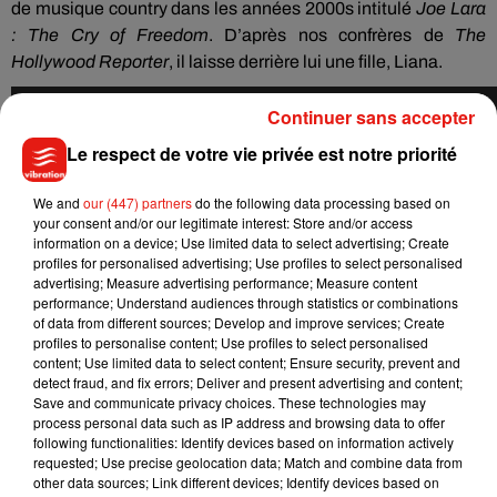
de musique country dans les années 2000s intitulé
Joe Lara
: The Cry of Freedom
. D’après nos confrères de
The
Hollywood Reporter
, il laisse derrière lui une fille, Liana.
Continuer sans accepter
Le respect de votre vie privée est notre priorité
We and
our (447) partners
do the following data processing based on
your consent and/or our legitimate interest: Store and/or access
information on a device; Use limited data to select advertising; Create
profiles for personalised advertising; Use profiles to select personalised
advertising; Measure advertising performance; Measure content
performance; Understand audiences through statistics or combinations
of data from different sources; Develop and improve services; Create
profiles to personalise content; Use profiles to select personalised
content; Use limited data to select content; Ensure security, prevent and
detect fraud, and fix errors; Deliver and present advertising and content;
Save and communicate privacy choices. These technologies may
process personal data such as IP address and browsing data to offer
following functionalities: Identify devices based on information actively
requested; Use precise geolocation data; Match and combine data from
other data sources; Link different devices; Identify devices based on