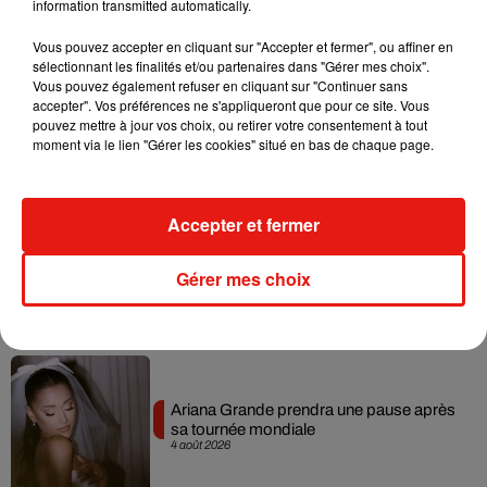
information transmitted automatically.
Musique
Vous pouvez accepter en cliquant sur "Accepter et fermer", ou affiner en
sélectionnant les finalités et/ou partenaires dans "Gérer mes choix".
Vous pouvez également refuser en cliquant sur "Continuer sans
accepter". Vos préférences ne s'appliqueront que pour ce site. Vous
Benny Blanco invite Selena Gomez et
pouvez mettre à jour vos choix, ou retirer votre consentement à tout
Becky G sur son nouveau single
moment via le lien "Gérer les cookies" situé en bas de chaque page.
5 août 2026
Accepter et fermer
Tiny Desk invite Charlie Puth pour une
Gérer mes choix
live session solaire
4 août 2026
Ariana Grande prendra une pause après
sa tournée mondiale
4 août 2026