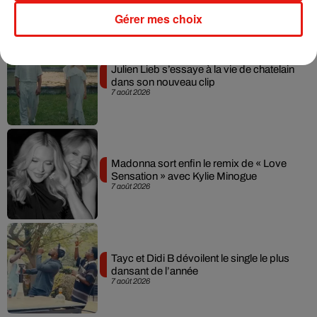
Gérer mes choix
Musique
Julien Lieb s’essaye à la vie de chatelain
dans son nouveau clip
7 août 2026
Madonna sort enfin le remix de « Love
Sensation » avec Kylie Minogue
7 août 2026
Tayc et Didi B dévoilent le single le plus
dansant de l’année
7 août 2026