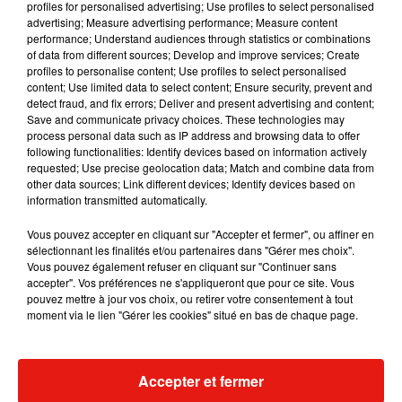
profiles for personalised advertising; Use profiles to select personalised
au micro de Zane Lowe, lors de son émission
Beats 1
,
advertising; Measure advertising performance; Measure content
expliquant que des changements dans sa vie l’empêchaient
performance; Understand audiences through statistics or combinations
of data from different sources; Develop and improve services; Create
d’être absente trop longtemps des siens.
"Les changements
profiles to personalise content; Use profiles to select personalised
ne sont pas arrivés que dans ma carrière, mais aussi dans
content; Use limited data to select content; Ensure security, prevent and
ma vie. Je vis des choses très intenses dans ma famille en ce
detect fraud, and fix errors; Deliver and present advertising and content;
Save and communicate privacy choices. These technologies may
moment, et je ne peux pas partir sur une longue tournée sans
process personal data such as IP address and browsing data to offer
possibilité de rentrer chez moi si une urgence se déclare. Ce
following functionalities: Identify devices based on information actively
n’est pas ma priorité, et par le passé, mes fans ont respecté
requested; Use precise geolocation data; Match and combine data from
other data sources; Link different devices; Identify devices based on
cela. Je devais prendre une décision. J
’en suis à ce moment
information transmitted automatically.
où il y a de grosses interrogations et où l’on découvre ce
qui est important pour moi et ma famille. Je dois avoir un
Vous pouvez accepter en cliquant sur "Accepter et fermer", ou affiner en
sélectionnant les finalités et/ou partenaires dans "Gérer mes choix".
moment pour décompresser en dehors de mes tournées,
Vous pouvez également refuser en cliquant sur "Continuer sans
et il est important de comprendre cela
"
, a-t-elle en effet
accepter". Vos préférences ne s'appliqueront que pour ce site. Vous
confié, faisant référence à la récidive du cancer de sa mère
pouvez mettre à jour vos choix, ou retirer votre consentement à tout
moment via le lien "Gérer les cookies" situé en bas de chaque page.
qui est survenue cette année.
À l'heure actuelle,
Taylor
Swift
admet
"ne pas savoir ce qui va se passer".
Accepter et fermer