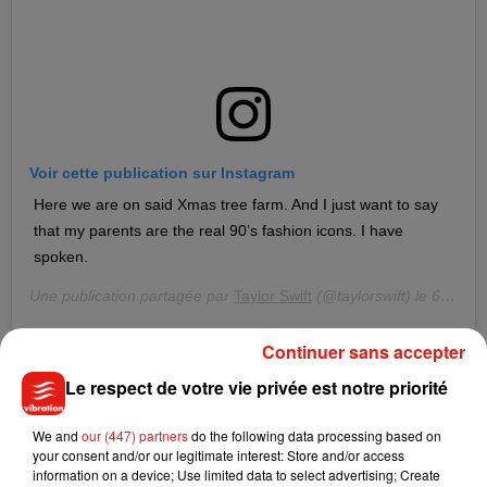
Voir cette publication sur Instagram
Here we are on said Xmas tree farm. And I just want to say
that my parents are the real 90’s fashion icons. I have
spoken.
Une publication partagée par
Taylor Swift
(@taylorswift) le
6 Déc. 2019 à 12 :00 PST
Continuer sans accepter
Une tournée écourtée
Le respect de votre vie privée est notre priorité
Il y a quelques semaines, avant que l'on ne découvre cette
tumeur au cerveau,
Taylor Swift se confiait déjà sur sa
We and
our (447) partners
do the following data processing based on
décision de ne pas partir en tournée pour promouvoir son
your consent and/or our legitimate interest: Store and/or access
information on a device; Use limited data to select advertising; Create
dernier album,
Lover
. Un choix difficile qu’elle avait justifié