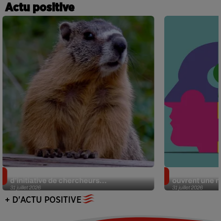
Actu positive
Des marmottes sur OnlyFans : la drôle
Alzheimer : d
d’initiative de chercheurs...
ouvrent une no
31 juillet 2026
31 juillet 2026
+ D'ACTU POSITIVE