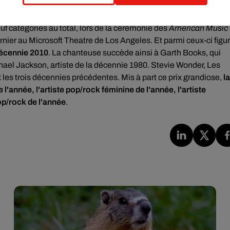
euf catégories au total, lors de la cérémonie des
American Music
rnier au Microsoft Theatre de Los Angeles. Et parmi ceux-ci figu
 décennie 2010
. La chanteuse succède ainsi à Garth Books, qui
chael Jackson, artiste de la décennie 1980. Stevie Wonder, Les
 les trois décennies précédentes. Mis à part ce prix grandiose,
la
e l'année, l'artiste pop/rock féminine de l'année, l'artiste
op/rock de l'année
.