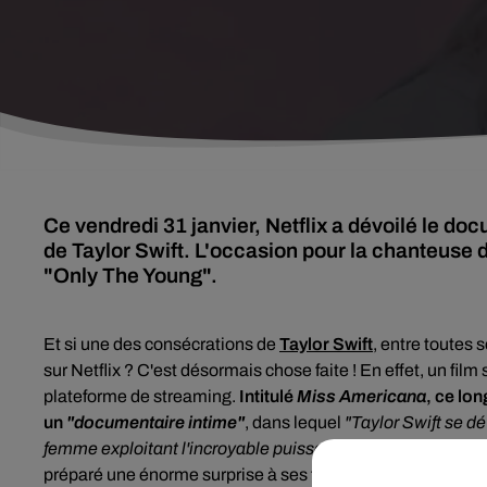
Ce vendredi 31 janvier, Netflix a dévoilé le do
de Taylor Swift. L'occasion pour la chanteuse d
"Only The Young".
Et si une des consécrations de
Taylor Swift
, entre toutes
sur Netflix ? C'est désormais chose faite ! En effet, un film 
plateforme de streaming.
Intitulé
Miss Americana
, ce lo
un
"documentaire intime"
, dans lequel
"Taylor Swift se d
femme exploitant l'incroyable puissance de sa voix".
Et co
préparé une énorme surprise à ses fans...