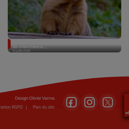
Des marmottes sur OnlyFans : la drôle d’initiative
de chercheurs...
31 juillet 2026
Design
Olivier Varma
rmation RGPD
Plan du site