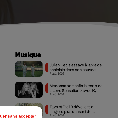
Musique
Julien Lieb s’essaye à la vie de
chatelain dans son nouveau
7 août 2026
clip
Madonna sort enfin le remix de
« Love Sensation » avec Kylie
7 août 2026
Minogue
Tayc et Didi B dévoilent le
single le plus dansant de
uer sans accepter
7 août 2026
l’année