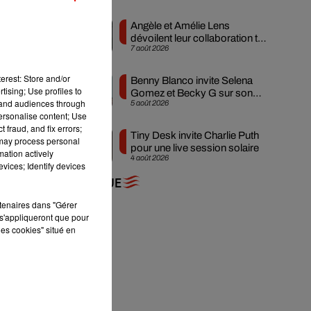
Angèle et Amélie Lens
dévoilent leur collaboration tant
7 août 2026
attendue
du
erest: Store and/or
Benny Blanco invite Selena
tising; Use profiles to
Gomez et Becky G sur son
tand audiences through
5 août 2026
nouveau single
personalise content; Use
 fraud, and fix errors;
Tiny Desk invite Charlie Puth
 may process personal
pour une live session solaire
mation actively
4 août 2026
vices; Identify devices
+ DE MUSIQUE
rtenaires dans "Gérer
s'appliqueront que pour
les cookies" situé en