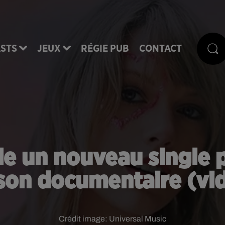
STS
JEUX
RÉGIE PUB
CONTACT
le un nouveau single pa
son documentaire (vi
Crédit image:
Universal Music