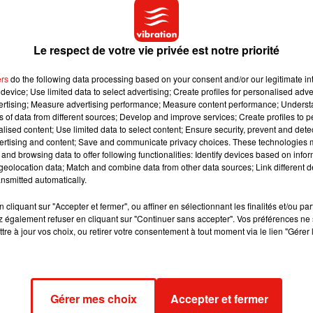
our découvrir ce documentaire, ont déjà pu entendre le nouveau
Le respect de votre vie privée est notre priorité
ise dans le long-métrage. Ce morceau inédit se fait entendre lors 
ers
do the following data processing based on your consent and/or our legitimate int
Swift s'apprête à recevoir un Vanguard Award le 16 avril prochain
device; Use limited data to select advertising; Create profiles for personalised adver
ssi à l'affiche du festival de Glastonbury en juin prochain.
vertising; Measure advertising performance; Measure content performance; Unders
ns of data from different sources; Develop and improve services; Create profiles to 
alised content; Use limited data to select content; Ensure security, prevent and detect
ertising and content; Save and communicate privacy choices. These technologies
and browsing data to offer following functionalities: Identify devices based on infor
eolocation data; Match and combine data from other data sources; Link different de
nsmitted automatically.
cliquant sur "Accepter et fermer", ou affiner en sélectionnant les finalités et/ou pa
 également refuser en cliquant sur "Continuer sans accepter". Vos préférences ne 
tre à jour vos choix, ou retirer votre consentement à tout moment via le lien "Gérer 
Gérer mes choix
Accepter et fermer