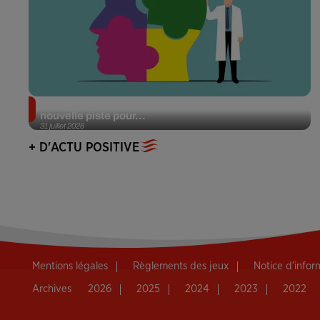
Alzheimer : des chercheurs japonais ouvrent une
nouvelle piste pour...
31 juillet 2026
+ D'ACTU POSITIVE
Mentions légales
Règlements des jeux
Notice d’info
Archives
2026
2025
2024
2023
2022