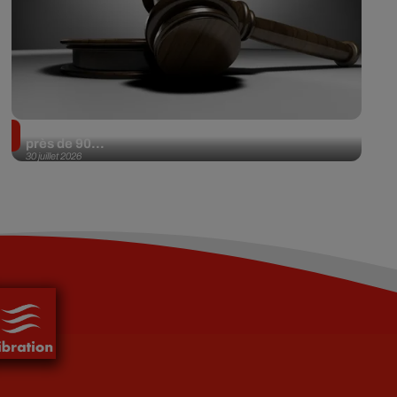
Il achète une veste 3 dollars en friperie et la revend
près de 90...
30 juillet 2026