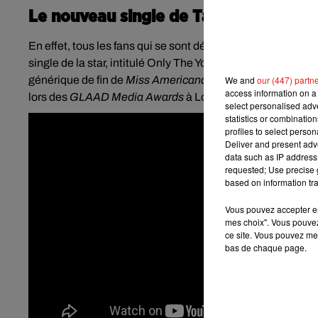
Le nouveau single de Taylor Swift
En effet, tous les fans qui se sont déjà rués sur Netflix p
single de la star, intitulé Only The Young, glissé par surpr
We and
our (447) partn
générique de fin de
Miss Americana
. Pour rappel, Taylor 
access information on a 
lors des
GLAAD Media Awards
à Los Angeles. Elle sera au
select personalised ad
statistics or combinatio
profiles to select person
Deliver and present adv
data such as IP address 
requested; Use precise g
based on information tra
Vous pouvez accepter en 
mes choix". Vous pouvez
ce site. Vous pouvez met
bas de chaque page.