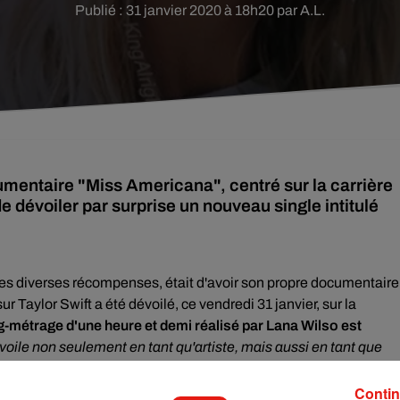
Publié : 31 janvier 2020 à 18h20 par A.L.
cumentaire "Miss Americana", centré sur la carrière
e dévoiler par surprise un nouveau single intitulé
 ses diverses récompenses, était d'avoir son propre documentaire
sur Taylor Swift a été dévoilé, ce vendredi 31 janvier, sur la
ng-métrage d'une heure et demi réalisé par Lana Wilso est
évoile non seulement en tant qu'artiste, mais aussi en tant que
mme une bonne nouvelle n'arrive jamais seule, Taylor Swift a
Contin