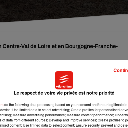
en Centre-Val de Loire et en Bourgogne-Franche-
Contin
manche 9 au lundi 10 février. En Centre-Val de Loire, 8.500 sont
t, 2.000 en Eure-et-Loir, 1.500 dans le Cher ou encore un millier
sont mobilisés ce lundi matin, pour rétablir le courant dans la
fermé,
faute d'électricité.
En Bourgogne
, 3.000 foyers, dans le
Le respect de votre vie privée est notre priorité
. Au niveau national, le nombre de foyers privés de courant s’élè
ers
do the following data processing based on your consent and/or our legitimate int
device; Use limited data to select advertising; Create profiles for personalised adver
ricité principalement en Bretagne, Normandie, Haut de France,
vertising; Measure advertising performance; Measure content performance; Unders
ns of data from different sources; Develop and improve services; Create profiles to 
lisées sur le terrain
#ServicePublic
alised content; Use limited data to select content; Ensure security, prevent and detect