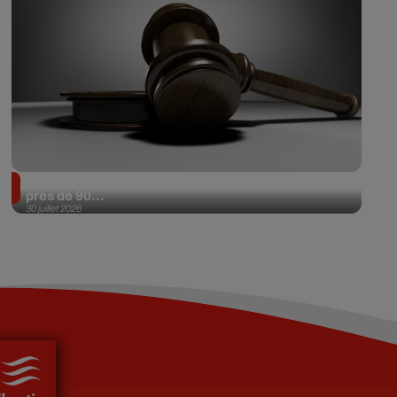
Il achète une veste 3 dollars en friperie et la revend
près de 90...
30 juillet 2026