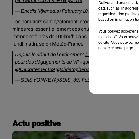
pic.twitter.com/ODFTvQMDxk
Deliver and present adv
data such as IP address 
— Enedis (@enedis)
February 10, 2020
requested; Use precise g
based on information tra
Les pompiers sont également intervenus à de nombreuses 
mineures, essentiellement des chutes d’arbres sur les rout
Vous pouvez accepter en 
l’Yonne et à près de 100km/h dans le Loiret. Le départemen
mes choix". Vous pouvez
ce site. Vous pouvez met
lundi matin, selon
Météo-France.
bas de chaque page.
Depuis le début de l’événement
#TempeteCiara
, les SP
pour des dégagements de VP - quelques dégâts matériel
@Departement89
@christophebon89
@PompiersFR
pi
— SDIS YONNE (@SDIS_89)
February 10, 2020
Actu positive