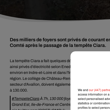
Des milliers de foyers sont privés de courant 
Comté après le passage de la tempête Ciara.
La tempête Ciara a fait quelques dégâts, dans la nuit du di
ainsi privés d’électricité selon Enedis (2.500 dans le Loire
environ en Indre-et-Loire et dans l'Indre). 250 techniciens 
région. Le collège de Château-Renard, dans le Loiret,
est 
secteur d’Avallon, doivent également faire sans électricité
We and
our (447) partn
à 130.000.
access information on a 
#TempeteCiara
À 7h, 130 000 foyers sont privés d’élect
select personalised ad
statistics or combinatio
Grand Est, Ile-de-France et Centre. Nos équipes sont mobi
profiles to select person