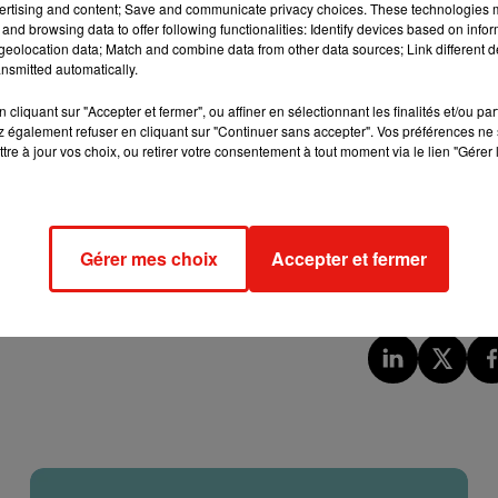
ertising and content; Save and communicate privacy choices. These technologies
and browsing data to offer following functionalities: Identify devices based on infor
eolocation data; Match and combine data from other data sources; Link different de
nsmitted automatically.
reprises dans la plupart des départements pour des interventi
es. Des rafales de vent à plus de 110 km/h ont été relevées dans
cliquant sur "Accepter et fermer", ou affiner en sélectionnant les finalités et/ou pa
t de l’Yonne est toujours placé en vigilance orange vent violent 
 également refuser en cliquant sur "Continuer sans accepter". Vos préférences ne 
tre à jour vos choix, ou retirer votre consentement à tout moment via le lien "Gérer 
 de l’Yonne sont intervenus à plus de 100 reprises essentiellemen
s mais pas de blessés!
#engagement
@COZ_EST
@Prefet89
c.twitter.com/DkI5gs88Xj
Gérer mes choix
Accepter et fermer