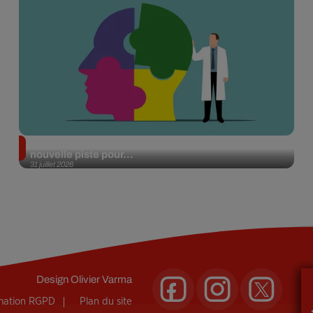
Alzheimer : des chercheurs japonais ouvrent une
nouvelle piste pour...
31 juillet 2026
Design
Olivier Varma
rmation RGPD
Plan du site