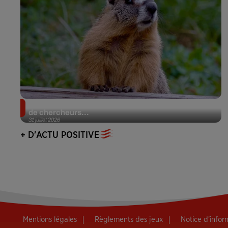
Des marmottes sur OnlyFans : la drôle d’initiative
de chercheurs...
31 juillet 2026
+ D'ACTU POSITIVE
Mentions légales
Règlements des jeux
Notice d’info