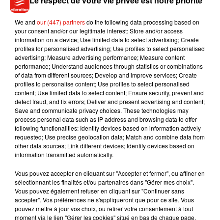
Le respect de votre vie privée est notre priorité
Enfin en Bourgogne, des rafales allant jusqu’à 111km/h ont
été enregistrées, notamment en Saône-et-Loire à Mont-
We and
our (447) partners
do the following data processing based on
your consent and/or our legitimate interest: Store and/or access
Saint-Vincent. Pas de gros dégâts à déplorer pour le
information on a device; Use limited data to select advertising; Create
moment, d’autant qu’on attend un apaisement d’ici la fin de
profiles for personalised advertising; Use profiles to select personalised
journée.
advertising; Measure advertising performance; Measure content
performance; Understand audiences through statistics or combinations
of data from different sources; Develop and improve services; Create
profiles to personalise content; Use profiles to select personalised
content; Use limited data to select content; Ensure security, prevent and
detect fraud, and fix errors; Deliver and present advertising and content;
Musique
Save and communicate privacy choices. These technologies may
process personal data such as IP address and browsing data to offer
following functionalities: Identify devices based on information actively
requested; Use precise geolocation data; Match and combine data from
Julien Lieb s’essaye à la vie de chatelain
other data sources; Link different devices; Identify devices based on
dans son nouveau clip
information transmitted automatically.
7 août 2026
Vous pouvez accepter en cliquant sur "Accepter et fermer", ou affiner en
sélectionnant les finalités et/ou partenaires dans "Gérer mes choix".
Vous pouvez également refuser en cliquant sur "Continuer sans
accepter". Vos préférences ne s'appliqueront que pour ce site. Vous
Madonna sort enfin le remix de « Love
pouvez mettre à jour vos choix, ou retirer votre consentement à tout
Sensation » avec Kylie Minogue
moment via le lien "Gérer les cookies" situé en bas de chaque page.
7 août 2026