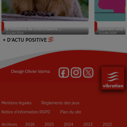
Des marmottes sur OnlyFans : la drôle
Alzheimer : d
d’initiative de chercheurs...
ouvrent une no
31 juillet 2026
31 juillet 2026
+ D'ACTU POSITIVE
Design
Olivier Varma
Mentions légales
Règlements des jeux
Notice d’information RGPD
Plan du site
Archives
2026
2025
2024
2023
2022