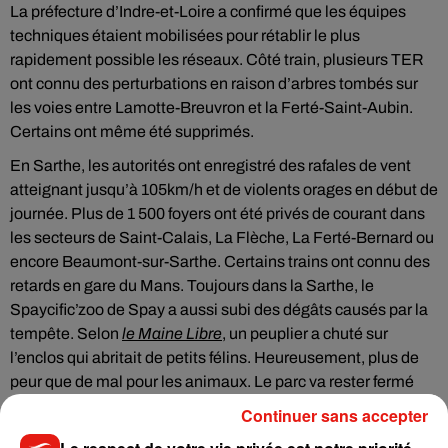
La préfecture d’Indre-et-Loire a confirmé que les équipes
techniques étaient mobilisées pour rétablir le plus
rapidement possible les réseaux. Côté train, plusieurs TER
ont connu des perturbations en raison d’arbres tombés sur
les voies entre Lamotte-Breuvron et la Ferté-Saint-Aubin.
Certains ont même été supprimés.
En Sarthe, les autorités ont enregistré des rafales de vent
atteignant jusqu’à 105km/h et de violents orages en début de
journée. Plus de 1 500 foyers ont été privés de courant dans
les secteurs de Saint-Calais, La Flèche, La Ferté-Bernard ou
encore Beaumont-sur-Sarthe. Certains trains ont connu des
retards en gare du Mans. Toujours dans la Sarthe, le
Spaycific’zoo de Spay a aussi subi des dégâts causés par la
tempête. Selon
le Maine Libre
, un peuplier a chuté sur
l’enclos qui abritait de petits félins. Heureusement, plus de
peur que de mal pour les animaux. Le parc va rester fermé
toute la semaine, le temps d’effectuer les réparations et
Continuer sans accepter
rouvrira ses portes samedi.