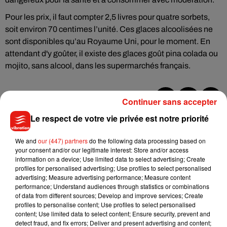
Pour les prix, il faut compter 2,5 livres pour quatre sorbets,
soit environ 70 centimes l’unité. Ces glaces alcoolisées ne
sont disponibles qu’au Royaume Uni, pour le moment. En
attendant d'y goûter, il existe des glaces goût pina colada ou
mojito, sans alcool, dans les supermarchés français.
Continuer sans accepter
Musique
Le respect de votre vie privée est notre priorité
We and
our (447) partners
do the following data processing based on
your consent and/or our legitimate interest: Store and/or access
Julien Lieb s’essaye à la vie de chatelain
information on a device; Use limited data to select advertising; Create
dans son nouveau clip
profiles for personalised advertising; Use profiles to select personalised
7 août 2026
advertising; Measure advertising performance; Measure content
performance; Understand audiences through statistics or combinations
of data from different sources; Develop and improve services; Create
profiles to personalise content; Use profiles to select personalised
content; Use limited data to select content; Ensure security, prevent and
Madonna sort enfin le remix de « Love
detect fraud, and fix errors; Deliver and present advertising and content;