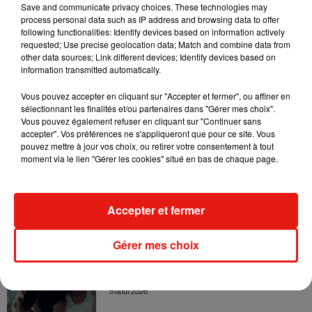
Sensation » avec Kylie Minogue
Save and communicate privacy choices. These technologies may
7 août 2026
process personal data such as IP address and browsing data to offer
following functionalities: Identify devices based on information actively
requested; Use precise geolocation data; Match and combine data from
other data sources; Link different devices; Identify devices based on
information transmitted automatically.
Tayc et Didi B dévoilent le single le plus
dansant de l’année
Vous pouvez accepter en cliquant sur "Accepter et fermer", ou affiner en
7 août 2026
sélectionnant les finalités et/ou partenaires dans "Gérer mes choix".
Vous pouvez également refuser en cliquant sur "Continuer sans
accepter". Vos préférences ne s'appliqueront que pour ce site. Vous
pouvez mettre à jour vos choix, ou retirer votre consentement à tout
moment via le lien "Gérer les cookies" situé en bas de chaque page.
Angèle et Amélie Lens dévoilent leur
collaboration tant attendue
7 août 2026
Accepter et fermer
Gérer mes choix
Benny Blanco invite Selena Gomez et
Becky G sur son nouveau single
5 août 2026