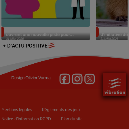
Alzheimer : des chercheurs japonais
Des marmottes
ouvrent une nouvelle piste pour...
d’initiative d
31 juillet 2026
31 juillet 2026
+ D'ACTU POSITIVE
Design
Olivier Varma
Mentions légales
Règlements des jeux
Notice d’information RGPD
Plan du site