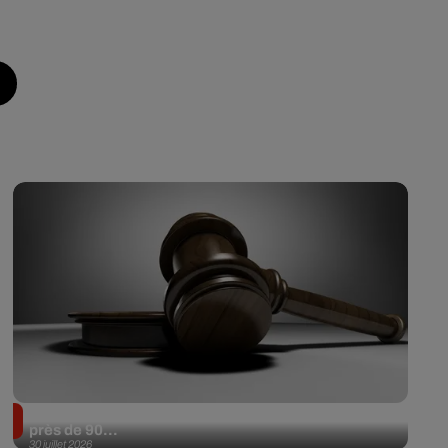
Il achète une veste 3 dollars en friperie et la revend
près de 90...
30 juillet 2026