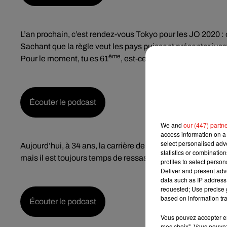
L’an prochain, c’est rendez-vous Tokyo pour les JO 2020 : 
Sachant que la règle veut les pays puissent présenter jus
ème
Pour le moment, tu es 61
, est-ce que l’équipe de France
Écouter le podcast
We and
our (447) partn
access information on a 
select personalised ad
Aujourd’hui, à 34 ans, la carrière de Jo-Wilfried Tsonga est
statistics or combinatio
mais il est toujours temps de ressasser de bons souvenirs. 
profiles to select person
Deliver and present adv
data such as IP address 
requested; Use precise g
based on information tra
Écouter le podcast
Vous pouvez accepter en 
mes choix". Vous pouvez