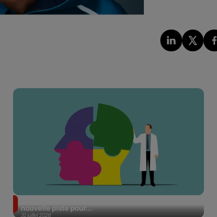
Alzheimer : des chercheurs japonais ouvrent une
nouvelle piste pour...
31 juillet 2026