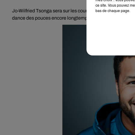
ce site. Vous pouvez met
bas de chaque page.
Jo-Wilfried Tsonga sera sur les courts à Metz cette semain
dance des pouces encore longtemps.