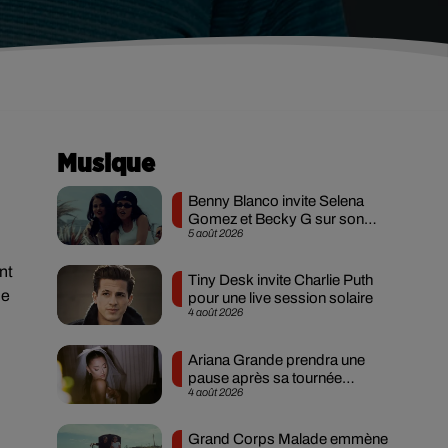
Musique
Benny Blanco invite Selena
Gomez et Becky G sur son
5 août 2026
nouveau single
nt
Tiny Desk invite Charlie Puth
le
pour une live session solaire
4 août 2026
Ariana Grande prendra une
pause après sa tournée
4 août 2026
mondiale
Grand Corps Malade emmène