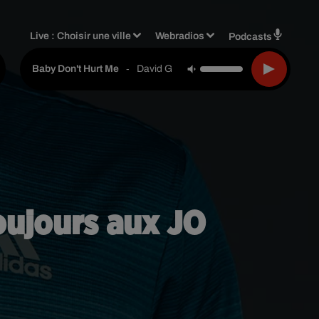
Live :
Choisir une ville
Webradios
Podcasts
-
David Guetta & Anne Marie & Coi Leray
Baby Don't Hurt Me
oujours aux JO