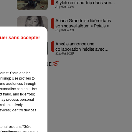
Styleto en road-trip dans son
31 juillet 2026
nouveau clip
Ariana Grande se libère dans
son nouvel album « Petals »
.
31 juillet 2026
uer sans accepter
Angèle annonce une
collaboration inédite avec
31 juillet 2026
Amelie Lens
+ DE MUSIQUE
erest: Store and/or
tising; Use profiles to
tand audiences through
personalise content; Use
 fraud, and fix errors;
 may process personal
mation actively
vices; Identify devices
rtenaires dans "Gérer
s'appliqueront que pour