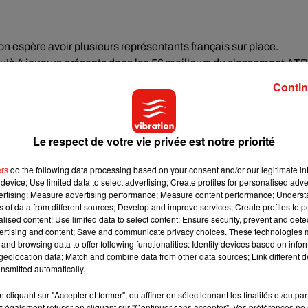
on espère avoir plusieurs représentants français sur place.
qu’à 4 joueurs présents dans les 56 meilleurs du classement ATP
 et les JO en particulier, c’est toujours dans un coin de sa tête ?
Contin
Le respect de votre vie privée est notre priorité
ers
do the following data processing based on your consent and/or our legitimate int
device; Use limited data to select advertising; Create profiles for personalised adver
vertising; Measure advertising performance; Measure content performance; Unders
 plus derrière que devant lui. L’heure n’est pas encore au bilan
ns of data from different sources; Develop and improve services; Create profiles to 
D’ailleurs, quel a été son plus bon souvenir sur le circuit ATP ?
alised content; Use limited data to select content; Ensure security, prevent and detect
ertising and content; Save and communicate privacy choices. These technologies
and browsing data to offer following functionalities: Identify devices based on infor
eolocation data; Match and combine data from other data sources; Link different de
nsmitted automatically.
cliquant sur "Accepter et fermer", ou affiner en sélectionnant les finalités et/ou pa
 également refuser en cliquant sur "Continuer sans accepter". Vos préférences ne 