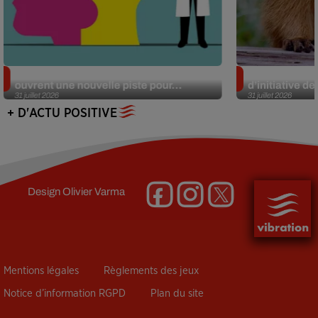
Alzheimer : des chercheurs japonais
Des marmottes
ouvrent une nouvelle piste pour...
d’initiative d
31 juillet 2026
31 juillet 2026
+ D'ACTU POSITIVE
Design
Olivier Varma
Mentions légales
Règlements des jeux
Notice d’information RGPD
Plan du site