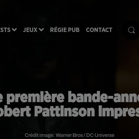
STS
JEUX
RÉGIE PUB
CONTACT
e première bande-ann
obert Pattinson impres
Crédit image:
Warner Bros / DC Universe