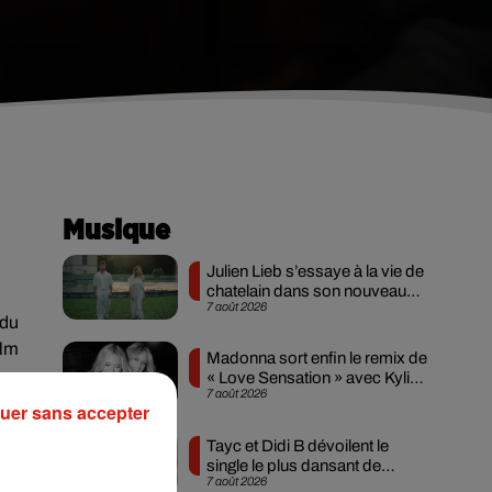
Musique
Julien Lieb s’essaye à la vie de
chatelain dans son nouveau
7 août 2026
clip
 du
ilm
Madonna sort enfin le remix de
« Love Sensation » avec Kylie
7 août 2026
Minogue
uer sans accepter
Tayc et Didi B dévoilent le
single le plus dansant de
oir
7 août 2026
l’année