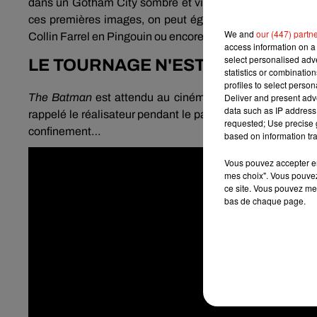
dans un Gotham City sombre et violent. Le personnage s
ces premières images, on peut également découvrir le r
We and
our (447) partn
Collin Farrel en Pingouin ou encore John Turturro dans l
access information on a 
select personalised ad
LE TOURNAGE N'EST TOUJOURS 
statistics or combinatio
profiles to select person
The Batman
est attendu au cinéma en octobre 2021. Nor
Deliver and present adv
data such as IP address 
rappelé le réalisateur pendant le panel DC FanDome, il n’
requested; Use precise g
confinement…
based on information tra
Vous pouvez accepter en 
mes choix". Vous pouvez
ce site. Vous pouvez met
bas de chaque page.