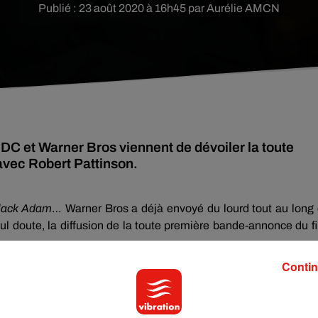
Publié : 23 août 2020 à 16h45 par Aurélie AMCN
! DC et Warner Bros viennent de dévoiler la toute
vec Robert Pattinson.
Black Adam
… Warner Bros a déjà envoyé du lourd tout au long
ul doute, la diffusion de la toute première bande-annonce du f
Contin
AISSABLE
 laquelle l’acteur de 34 ans enfile le costume du Chevalier N