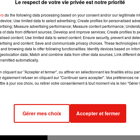
e décrit d’ailleurs lui-même comme étant «
Le respect de votre vie privée est notre priorité
La Vengeance
». 
este du casting, à savoir Zoe Kravitz dans le rôle de Catwom
ers
do the following data processing based on your consent and/or our legitimate int
a peau de Carmine Falcome.
device; Use limited data to select advertising; Create profiles for personalised adver
vertising; Measure advertising performance; Measure content performance; Unders
PAS BOUCLÉ
ns of data from different sources; Develop and improve services; Create profiles to 
alised content; Use limited data to select content; Ensure security, prevent and detect
malement et la production peut enfin reprendre, car, comme 
ertising and content; Save and communicate privacy choices. These technologies
and browsing data to offer following functionalities: Identify devices based on infor
a pu tourner que 25 % du film avant le début de la pandémie et
eolocation data; Match and combine data from other data sources; Link different de
nsmitted automatically.
cliquant sur "Accepter et fermer", ou affiner en sélectionnant les finalités et/ou pa
 également refuser en cliquant sur "Continuer sans accepter". Vos préférences ne 
tre à jour vos choix, ou retirer votre consentement à tout moment via le lien "Gérer 
Gérer mes choix
Accepter et fermer