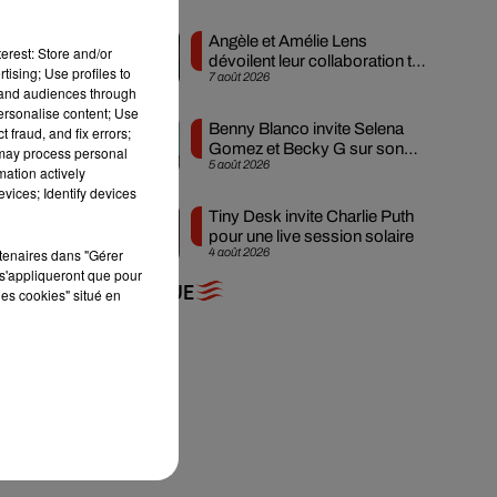
Sur
an,
Angèle et Amélie Lens
erest: Store and/or
dévoilent leur collaboration tant
tising; Use profiles to
7 août 2026
attendue
tand audiences through
personalise content; Use
Benny Blanco invite Selena
 fraud, and fix errors;
Gomez et Becky G sur son
l’a
 may process personal
5 août 2026
nouveau single
mation actively
 le
vices; Identify devices
Tiny Desk invite Charlie Puth
pour une live session solaire
rtenaires dans "Gérer
4 août 2026
s'appliqueront que pour
+ DE MUSIQUE
les cookies" situé en