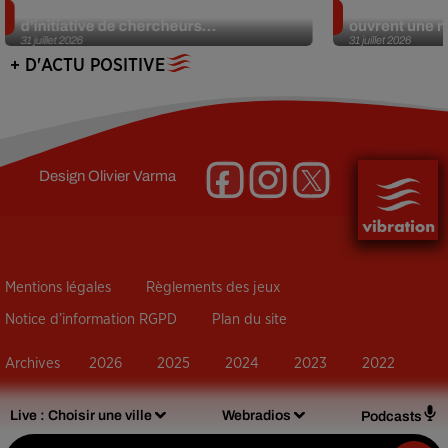
Des marmottes sur OnlyFans : la drôle
Alzheimer : d
d’initiative de chercheurs...
ouvrent une no
31 juillet 2026
31 juillet 2026
+ D'ACTU POSITIVE
Design
Olivier Varma
Mentions légales
Règlements des jeux
Notice d’information RGPD
Plan du site
Archives
2026
2025
2024
2023
2022
Live :
Choisir une ville
Webradios
Podcasts