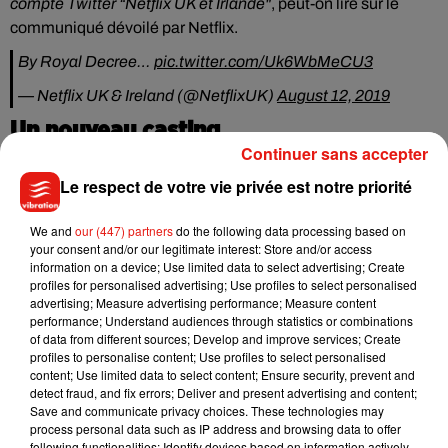
compte Twitter “Netflix UK et Irlande"
, peut-on lire sur le
communiqué dévoilé par Netflix.
By Royal Decree…
pic.twitter.com/Uk6WbMeCU3
— Netflix UK & Ireland (@NetflixUK)
August 12, 2019
Un nouveau casting
Continuer sans accepter
Pour les saisons 3 et 4 de
The Crown
, l'intégralité du casting
Le respect de votre vie privée est notre priorité
a donc été revu : aux côtés de l'actrice oscarisée pour son
rôle de la reine Anne dans
La Favorite
, Philip est interprété
We and
our (447) partners
do the following data processing based on
par Tobias Menzies (
Game of Thrones
) alors qu'il était
joué
your consent and/or our legitimate interest: Store and/or access
information on a device; Use limited data to select advertising; Create
jusqu’ici par Matt Smith
, Helena Bonham Carter prête ses
profiles for personalised advertising; Use profiles to select personalised
traits à la princesse Margaret
à la place de Vanessa Kirby
,
advertising; Measure advertising performance; Measure content
tandis que Ben Daniels porte l'appareil photo de Matthew
performance; Understand audiences through statistics or combinations
of data from different sources; Develop and improve services; Create
Goode, alias Lord Snowdon.
Cette nouvelle saison très
profiles to personalise content; Use profiles to select personalised
attendue introduira le personnage de Camilla Shand, plus
content; Use limited data to select content; Ensure security, prevent and
connue aujourd’hui sous le nom de Camilla Parker Bowles.
detect fraud, and fix errors; Deliver and present advertising and content;
Save and communicate privacy choices. These technologies may
La femme du prince Charles sera jouée par Emerald Fennell,
process personal data such as IP address and browsing data to offer
tandis que la jeune actrice Emma Corrin incarnera la
following functionalities: Identify devices based on information actively