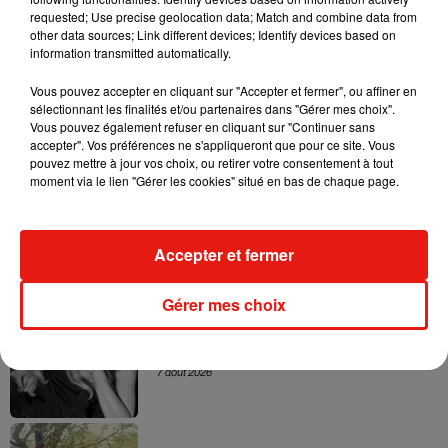
princesse Diana. Mais il faudra attendre la saison 4 pour la
requested; Use precise geolocation data; Match and combine data from
other data sources; Link different devices; Identify devices based on
découvrir. Patience !
information transmitted automatically.
Vous pouvez accepter en cliquant sur "Accepter et fermer", ou affiner en
sélectionnant les finalités et/ou partenaires dans "Gérer mes choix".
Vous pouvez également refuser en cliquant sur "Continuer sans
Musique
accepter". Vos préférences ne s'appliqueront que pour ce site. Vous
pouvez mettre à jour vos choix, ou retirer votre consentement à tout
moment via le lien "Gérer les cookies" situé en bas de chaque page.
Julien Lieb s’essaye à la vie de chatelain
dans son nouveau clip
7 août 2026
Accepter et fermer
Gérer mes choix
Madonna sort enfin le remix de « Love
Sensation » avec Kylie Minogue
7 août 2026