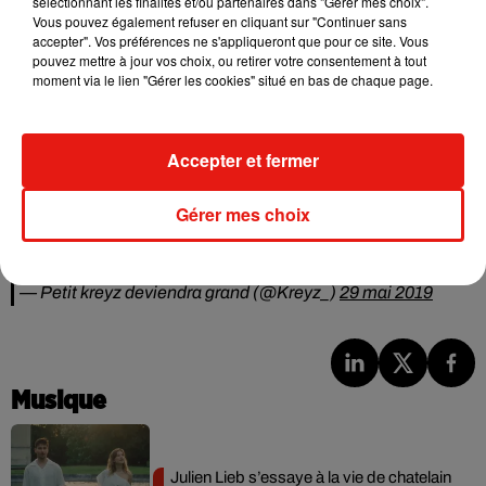
sélectionnant les finalités et/ou partenaires dans "Gérer mes choix".
Vous pouvez également refuser en cliquant sur "Continuer sans
monde. Impossible de savoir de quoi parle vraiment le film
accepter". Vos préférences ne s'appliqueront que pour ce site. Vous
et pourtant certaines victimes de traumatismes peuvent
pouvez mettre à jour vos choix, ou retirer votre consentement à tout
être très choquées de ce dont il est vraiment question...
moment via le lien "Gérer les cookies" situé en bas de chaque page.
— ( -: �R -: *) #JusticeForAmberHeard
(@steppenshewolf)
29 mai 2019
Accepter et fermer
Je viens de regarder The Perfection je crois que j'ai jamais
été aussi désorienté devant un film Netflix jkghjkkhj au
Gérer mes choix
début on s'attend à un film tout tranquille tout mignon mais
à la fin........
— Petit kreyz deviendra grand (@Kreyz_)
29 mai 2019
Musique
Julien Lieb s’essaye à la vie de chatelain