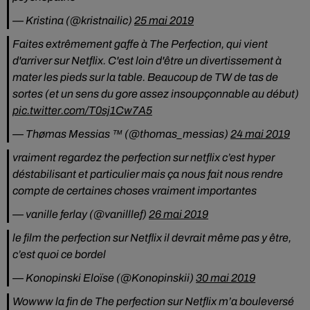
— Kristina (@kristnailic)
25 mai 2019
Faites extrêmement gaffe à The Perfection, qui vient
d'arriver sur Netflix. C'est loin d'être un divertissement à
mater les pieds sur la table. Beaucoup de TW de tas de
sortes (et un sens du gore assez insoupçonnable au début)
pic.twitter.com/T0sj1Cw7A5
— Thømas Messias ™ (@thomas_messias)
24 mai 2019
vraiment regardez the perfection sur netflix c’est hyper
déstabilisant et particulier mais ça nous fait nous rendre
compte de certaines choses vraiment importantes
— vanille ferlay (@vanilllef)
26 mai 2019
le film the perfection sur Netflix il devrait même pas y être,
c’est quoi ce bordel
— Konopinski Eloïse (@Konopinskii)
30 mai 2019
Wowww la fin de The perfection sur Netflix m’a bouleversé