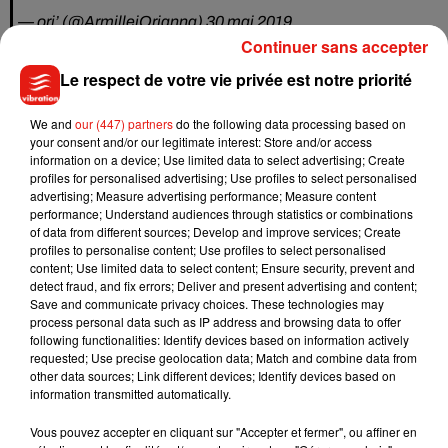
— ori’ (@ArmilleiOrianna)
30 mai 2019
Continuer sans accepter
J'ai regarder The Perfection sur Netflix et WOW, il est
Le respect de votre vie privée est notre priorité
incroyable, surprenant, perturbant ouah
— Ju (@rocketsiIver)
27 mai 2019
We and
our (447) partners
do the following data processing based on
your consent and/or our legitimate interest: Store and/or access
The perfection on Netflix is the most fucked up film I’ve ever
information on a device; Use limited data to select advertising; Create
seen and everyone should go watch it
profiles for personalised advertising; Use profiles to select personalised
advertising; Measure advertising performance; Measure content
— Dilion Corrigan (@dilion_corrigan)
30 mai 2019
performance; Understand audiences through statistics or combinations
of data from different sources; Develop and improve services; Create
"The Perfection sur Netflix est le film le plus barré que j'ai vu
profiles to personalise content; Use profiles to select personalised
et tout le monde devrait aller le voir"
content; Use limited data to select content; Ensure security, prevent and
detect fraud, and fix errors; Deliver and present advertising and content;
Watch “the perfection” it’ll fuck you up even more. On
Save and communicate privacy choices. These technologies may
Netflix.
process personal data such as IP address and browsing data to offer
following functionalities: Identify devices based on information actively
— ashgildner (@ashgildner1)
30 mai 2019
requested; Use precise geolocation data; Match and combine data from
other data sources; Link different devices; Identify devices based on
"Allez voir the Perfection, cela va vous rendre encore plus
information transmitted automatically.
dingue"
Vous pouvez accepter en cliquant sur "Accepter et fermer", ou affiner en
The Perfection sur Netflix, c’est vraiment pas fait pour tout le