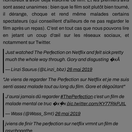
sont assez unanimes : bien que le film soit plutôt bien tourné,
il dérange, choque et rend même malades certains
spectateurs (qui conseillent d'ailleurs de ne pas regarder le
film après un repas). C’est en tout cas que nous pouvons lire
en jetant un coup d’œil sur les réseaux sociaux, et
notamment sur Twitter.
Just watched The Perfection on Netflix and felt sick pretty
much the whole way through. Gory and disgusting �xÂ
— Linzi Saurus (@Linzi_bbz)
26 mai 2019
"Je viens de regarder The Perfection sur Netflix et je me suis
senti assez malade tout au long du film. Gore et dégoûtant"
J’aurai jamais dû regarder
#ThePerfection
c’est un film de
malade mental ce truc �xܱ�xܵ
pic.twitter.com/KY77RkPJtL
— Wass (@Wass_Smt)
26 mai 2019
jviens de finir The perfection sur netflix vrmnt un film de
psychopathe