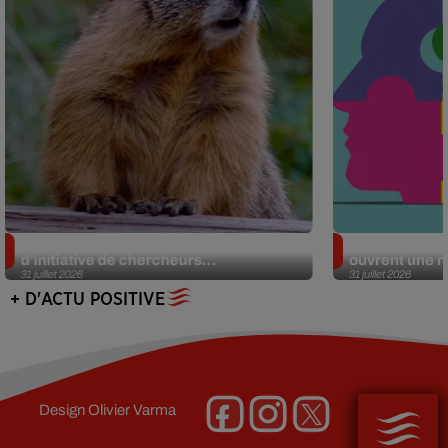
Des marmottes sur OnlyFans : la drôle
Alzheimer : d
d’initiative de chercheurs...
ouvrent une no
31 juillet 2026
31 juillet 2026
+ D'ACTU POSITIVE
Design
Olivier Varma